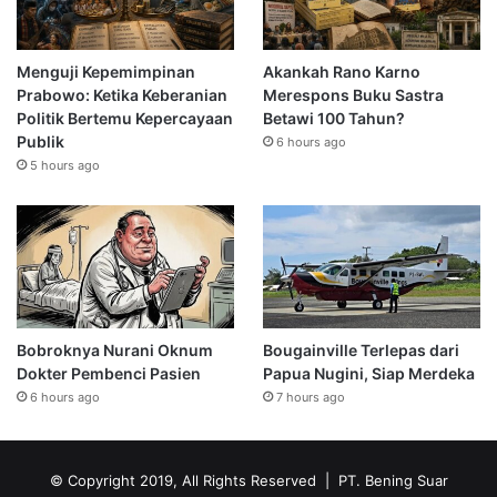
Menguji Kepemimpinan
Akankah Rano Karno
Prabowo: Ketika Keberanian
Merespons Buku Sastra
Politik Bertemu Kepercayaan
Betawi 100 Tahun?
Publik
6 hours ago
5 hours ago
Bobroknya Nurani Oknum
Bougainville Terlepas dari
Dokter Pembenci Pasien
Papua Nugini, Siap Merdeka
6 hours ago
7 hours ago
© Copyright 2019, All Rights Reserved | PT. Bening Suar