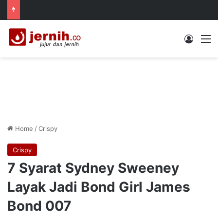
Log In
M
Home
/
Crispy
Crispy
7 Syarat Sydney Sweeney
Layak Jadi Bond Girl James
Bond 007