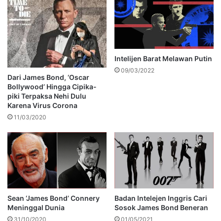
Intelijen Barat Melawan Putin
09/03/2022
Dari James Bond, ‘Oscar
Bollywood’ Hingga Cipika-
piki Terpaksa Nehi Dulu
Karena Virus Corona
11/03/2020
Sean ‘James Bond’ Connery
Badan Intelejen Inggris Cari
Meninggal Dunia
Sosok James Bond Beneran
31/10/2020
01/05/2021