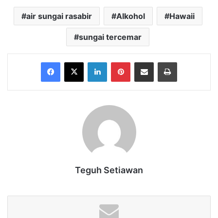
air sungai rasabir
Alkohol
Hawaii
sungai tercemar
Facebook
X
LinkedIn
Pinterest
Share via Email
Print
Teguh Setiawan