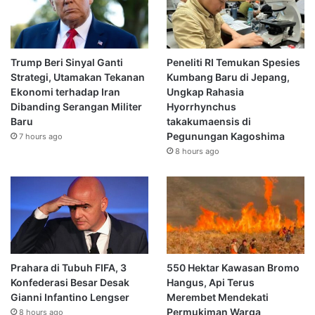
Trump Beri Sinyal Ganti
Peneliti RI Temukan Spesies
Strategi, Utamakan Tekanan
Kumbang Baru di Jepang,
Ekonomi terhadap Iran
Ungkap Rahasia
Dibanding Serangan Militer
Hyorrhynchus
Baru
takakumaensis di
Pegunungan Kagoshima
7 hours ago
8 hours ago
Prahara di Tubuh FIFA, 3
550 Hektar Kawasan Bromo
Konfederasi Besar Desak
Hangus, Api Terus
Gianni Infantino Lengser
Merembet Mendekati
Permukiman Warga
8 hours ago