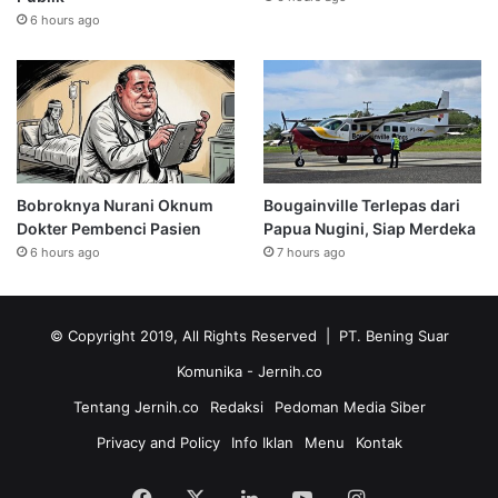
6 hours ago
Bobroknya Nurani Oknum
Bougainville Terlepas dari
Dokter Pembenci Pasien
Papua Nugini, Siap Merdeka
6 hours ago
7 hours ago
© Copyright 2019, All Rights Reserved | PT. Bening Suar
Komunika
- Jernih.co
Tentang Jernih.co
Redaksi
Pedoman Media Siber
Privacy and Policy
Info Iklan
Menu
Kontak
Facebook
X
LinkedIn
YouTube
Instagram