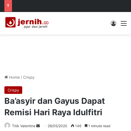
Log In
M
Home
/
Crispy
Crispy
Ba’asyir dan Gayus Dapat
Remisi Hari Raya Idulfitri
Send
Titik Valentine
26/05/2020
146
1 minute read