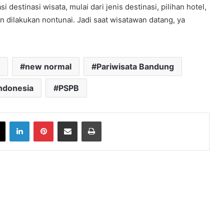
estinasi wisata, mulai dari jenis destinasi, pilihan hotel,
n dilakukan nontunai. Jadi saat wisatawan datang, ya
new normal
Pariwisata Bandung
indonesia
PSPB
book
X
LinkedIn
Pinterest
Share via Email
Print