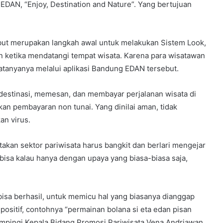
DAN, “Enjoy, Destination and Nature”. Yang bertujuan
rsebut merupakan langkah awal untuk melakukan Sistem Look,
man ketika mendatangi tempat wisata. Karena para wisatawan
tanyanya melalui aplikasi Bandung EDAN tersebut.
destinasi, memesan, dan membayar perjalanan wisata di
an pembayaran non tunai. Yang dinilai aman, tidak
n virus.
akan sektor pariwisata harus bangkit dan berlari mengejar
 bisa kalau hanya dengan upaya yang biasa-biasa saja,
isa berhasil, untuk memicu hal yang biasanya dianggap
i positif, contohnya “permainan bolana si eta edan pisan
ampingi Kepala Bidang Promosi Pariwisata Vena Andriawan.