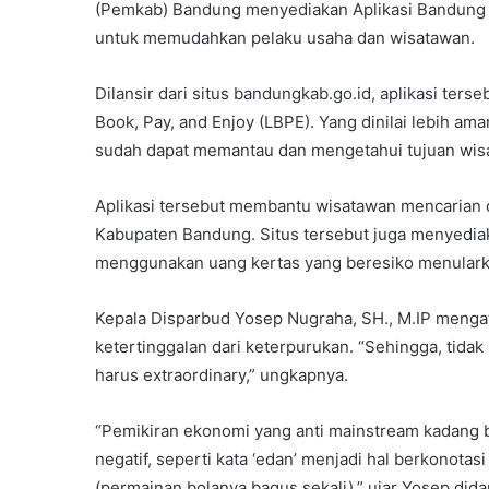
(Pemkab) Bandung menyediakan Aplikasi Bandung E
untuk memudahkan pelaku usaha dan wisatawan.
Dilansir dari situs bandungkab.go.id, aplikasi te
Book, Pay, and Enjoy (LBPE). Yang dinilai lebih a
sudah dapat memantau dan mengetahui tujuan wisa
Aplikasi tersebut membantu wisatawan mencarian 
Kabupaten Bandung. Situs tersebut juga menyediak
menggunakan uang kertas yang beresiko menularka
Kepala Disparbud Yosep Nugraha, SH., M.IP mengat
ketertinggalan dari keterpurukan. “Sehingga, tidak
harus extraordinary,” ungkapnya.
“Pemikiran ekonomi yang anti mainstream kadang b
negatif, seperti kata ‘edan’ menjadi hal berkonotas
(permainan bolanya bagus sekali),” ujar Yosep did