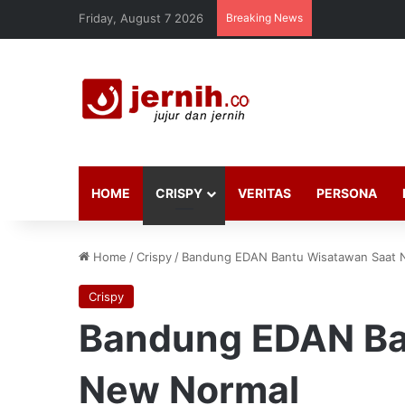
Friday, August 7 2026
Breaking News
HOME
CRISPY
VERITAS
PERSONA
Home
/
Crispy
/
Bandung EDAN Bantu Wisatawan Saat 
Crispy
Bandung EDAN Ba
New Normal