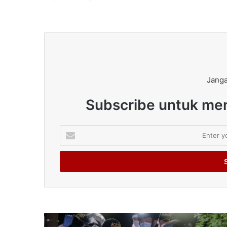
Janga
Subscribe untuk men
Enter
your
Email
address