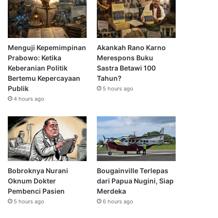
Menguji Kepemimpinan
Akankah Rano Karno
Prabowo: Ketika
Merespons Buku
Keberanian Politik
Sastra Betawi 100
Bertemu Kepercayaan
Tahun?
Publik
5 hours ago
4 hours ago
Bobroknya Nurani
Bougainville Terlepas
Oknum Dokter
dari Papua Nugini, Siap
Pembenci Pasien
Merdeka
5 hours ago
6 hours ago