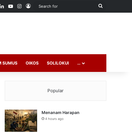
ook
LinkedIn
YouTube
Instagram
Log In
Search
for
M SUMUS
OIKOS
SOLILOKUI
…
Popular
Menanam Harapan
4 hours ago