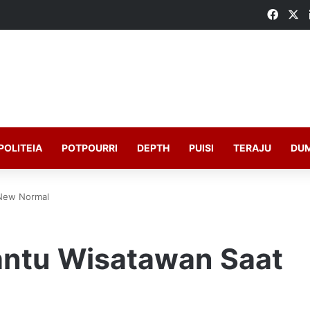
Faceb
X
POLITEIA
POTPOURRI
DEPTH
PUISI
TERAJU
DU
New Normal
ntu Wisatawan Saat