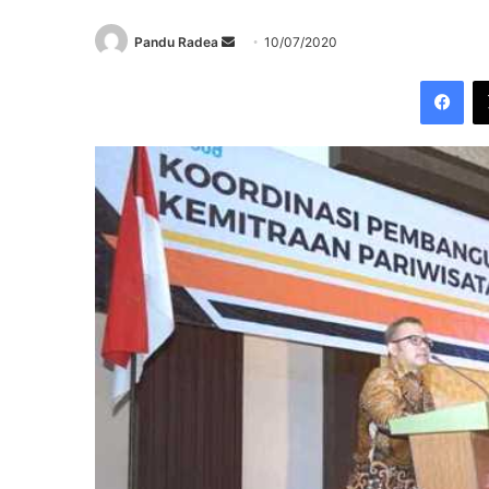
Send
Pandu Radea
10/07/2020
an
Fac
email