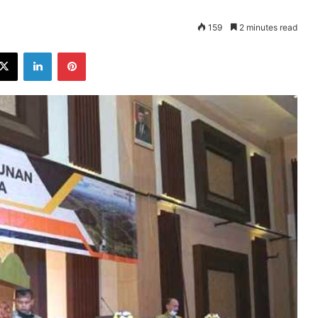
159
2 minutes read
ebook
X
LinkedIn
Pinterest