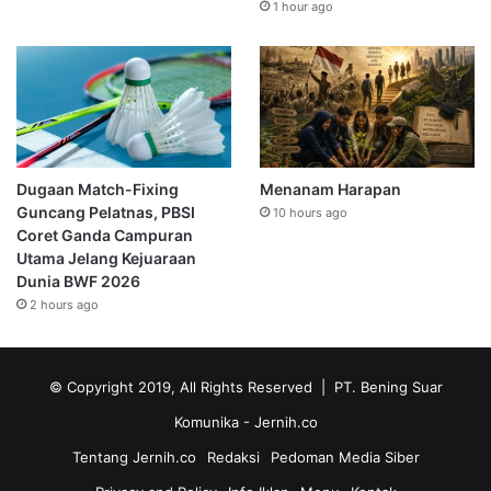
1 hour ago
Dugaan Match-Fixing
Menanam Harapan
Guncang Pelatnas, PBSI
10 hours ago
Coret Ganda Campuran
Utama Jelang Kejuaraan
Dunia BWF 2026
2 hours ago
© Copyright 2019, All Rights Reserved | PT. Bening Suar
Komunika
- Jernih.co
Tentang Jernih.co
Redaksi
Pedoman Media Siber