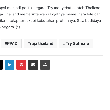
psi menjadi politik negara. Try menyebut contoh Thailand.
aja Thailand memerintahkan rakyatnya memelihara lele dan
hailand tetap tercukupi kebutuhan proteinnya. Sisa budidaya
 negara. (*)
PPAD
raja thailand
Try Sutrisno
book
X
LinkedIn
Pinterest
Share via Email
Print