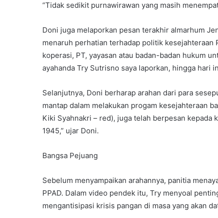
“Tidak sedikit purnawirawan yang masih menempati
Doni juga melaporkan pesan terakhir almarhum Jen
menaruh perhatian terhadap politik kesejahter
koperasi, PT, yayasan atau badan-badan hukum un
ayahanda Try Sutrisno saya laporkan, hingga hari i
Selanjutnya, Doni berharap arahan dari para sese
mantap dalam melakukan progam kesejahteraan bagi 
Kiki Syahnakri – red), juga telah berpesan kepada
1945,” ujar Doni.
Bangsa Pejuang
Sebelum menyampaikan arahannya, panitia menayan
PPAD. Dalam video pendek itu, Try menyoal pentin
mengantisipasi krisis pangan di masa yang akan da