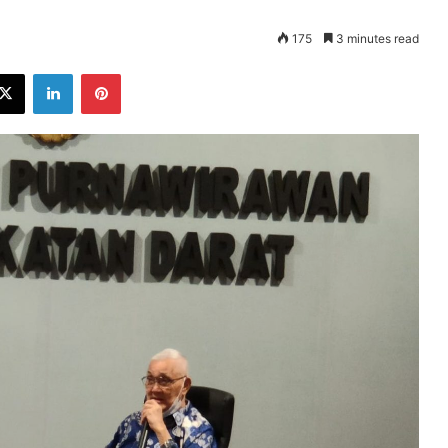
175
3 minutes read
ebook
X
LinkedIn
Pinterest