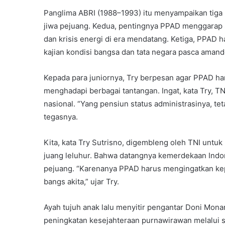
Panglima ABRI (1988–1993) itu menyampaikan tiga
jiwa pejuang. Kedua, pentingnya PPAD menggarap s
dan krisis energi di era mendatang. Ketiga, PPAD
kajian kondisi bangsa dan tata negara pasca ama
Kepada para juniornya, Try berpesan agar PPAD ha
menghadapi berbagai tantangan. Ingat, kata Try, TNI
nasional. “Yang pensiun status administrasinya, tet
tegasnya.
Kita, kata Try Sutrisno, digembleng oleh TNI untu
juang leluhur. Bahwa datangnya kemerdekaan Indon
pejuang. “Karenanya PPAD harus mengingatkan kepa
bangs akita,” ujar Try.
Ayah tujuh anak lalu menyitir pengantar Doni Mona
peningkatan kesejahteraan purnawirawan melalui s