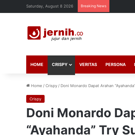
Saturday, August 8 2026
Breaking News
HOME
CRISPY
VERITAS
PERSONA
Home
/
Crispy
/
Doni Monardo Dapat Arahan “Ayahanda”
Crispy
Doni Monardo Da
“Ayahanda” Try S