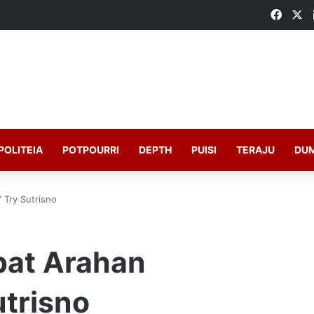
Faceb
X
POLITEIA
POTPOURRI
DEPTH
PUISI
TERAJU
DU
 Try Sutrisno
pat Arahan
utrisno