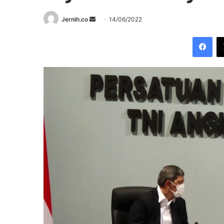
Send
Jernih.co
14/06/2022
an
Fac
email