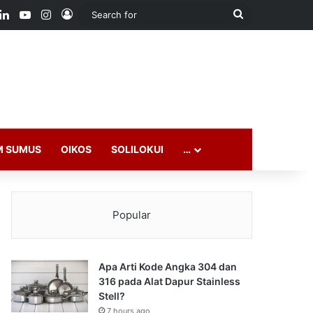
ook
LinkedIn
YouTube
Instagram
Log In
Search
for
M SUMUS
OIKOS
SOLILOKUI
…
Popular
Apa Arti Kode Angka 304 dan
316 pada Alat Dapur Stainless
Stell?
7 hours ago