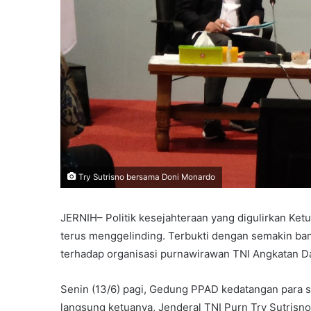
Try Sutrisno bersama Doni Monardo
JERNIH– Politik kesejahteraan yang digulirkan Ke
terus menggelinding. Terbukti dengan semakin ba
terhadap organisasi purnawirawan TNI Angkatan Da
Senin (13/6) pagi, Gedung PPAD kedatangan para 
langsung ketuanya, Jenderal TNI Purn Try Sutrisno,