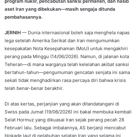
program nuklir, pencabutan sanksi permanen, dan nasib
aset Iran yang dibekukan—masih sengaja ditunda
pembahasannya.
JERNIH
— Dunia internasional boleh saja menghela napas
lega setelah Amerika Serikat dan Iran mengumumkan
kesepakatan Nota Kesepahaman (MoU) untuk mengakhiri
perang pada Minggu (14/06/2026). Namun, di jalanan kota
Teheran—di mana warganya telah kelelahan akibat sanksi
bertahun-tahun—pengumuman gencatan senjata ini sama
sekali tidak menghadirkan rasa percaya diri bahwa krisis
telah benar-benar berakhir.
Di atas kertas, perjanjian yang akan ditandatangani di
Swiss pada Jumat (19/06/2026) ini bakal membuka kembali
Selat Hormuz yang dikuasai Iran sejak perang pecah 28
Februari lalu. Sebagai imbalannya, AS berjanji mencabut
blokade laut di pelabuhan selatan Iran yang selama ini