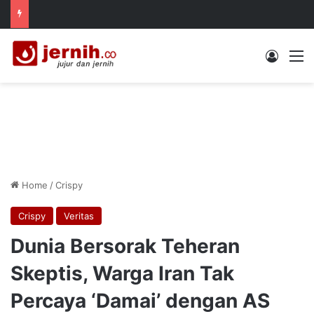
Log In
M
Home
/
Crispy
Crispy
Veritas
Dunia Bersorak Teheran
Skeptis, Warga Iran Tak
Percaya ‘Damai’ dengan AS