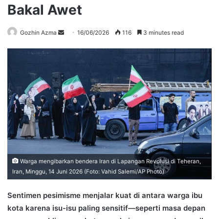
Bakal Awet
Send
Gozhin Azma
16/06/2026
116
3 minutes read
an
email
Warga mengibarkan bendera Iran di Lapangan Revolusi di Teheran,
Iran, Minggu, 14 Juni 2026 (Foto: Vahid Salemi/AP Photo)
Sentimen pesimisme menjalar kuat di antara warga ibu
kota karena isu-isu paling sensitif—seperti masa depan