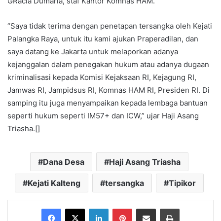
GRacia Dumaria, staf Kantor Komnas HAM.
“Saya tidak terima dengan penetapan tersangka oleh Kejati
Palangka Raya, untuk itu kami ajukan Praperadilan, dan
saya datang ke Jakarta untuk melaporkan adanya
kejanggalan dalam penegakan hukum atau adanya dugaan
kriminalisasi kepada Komisi Kejaksaan RI, Kejagung RI,
Jamwas RI, Jampidsus RI, Komnas HAM RI, Presiden RI. Di
samping itu juga menyampaikan kepada lembaga bantuan
seperti hukum seperti IM57+ dan ICW,” ujar Haji Asang
Triasha.[]
Dana Desa
Haji Asang Triasha
Kejati Kalteng
tersangka
Tipikor
Facebook
X
LinkedIn
Pinterest
Share via Email
Print