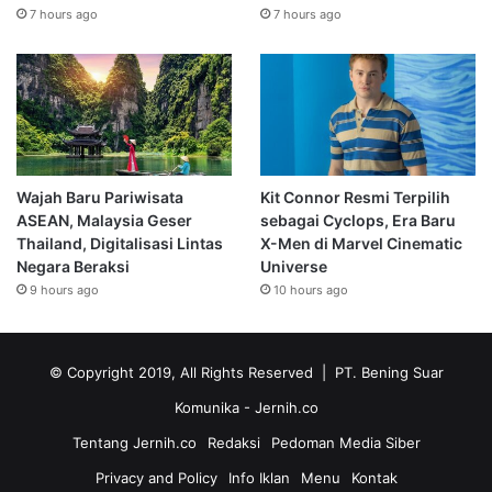
7 hours ago
7 hours ago
Wajah Baru Pariwisata
Kit Connor Resmi Terpilih
ASEAN, Malaysia Geser
sebagai Cyclops, Era Baru
Thailand, Digitalisasi Lintas
X-Men di Marvel Cinematic
Negara Beraksi
Universe
9 hours ago
10 hours ago
© Copyright 2019, All Rights Reserved | PT. Bening Suar
Komunika
- Jernih.co
Tentang Jernih.co
Redaksi
Pedoman Media Siber
Privacy and Policy
Info Iklan
Menu
Kontak