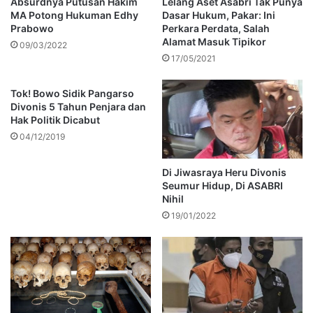
Absurdnya Putusan Hakim
Lelang Aset Asabri Tak Punya
MA Potong Hukuman Edhy
Dasar Hukum, Pakar: Ini
Prabowo
Perkara Perdata, Salah
Alamat Masuk Tipikor
09/03/2022
17/05/2021
Tok! Bowo Sidik Pangarso
Divonis 5 Tahun Penjara dan
Hak Politik Dicabut
04/12/2019
Di Jiwasraya Heru Divonis
Seumur Hidup, Di ASABRI
Nihil
19/01/2022