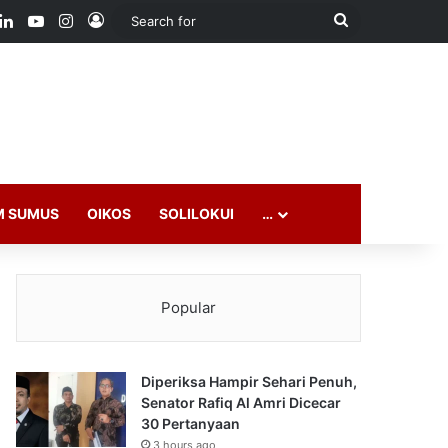
ook
LinkedIn
YouTube
Instagram
Log In
Search
for
M SUMUS
OIKOS
SOLILOKUI
…
Popular
Diperiksa Hampir Sehari Penuh,
Senator Rafiq Al Amri Dicecar
30 Pertanyaan
3 hours ago