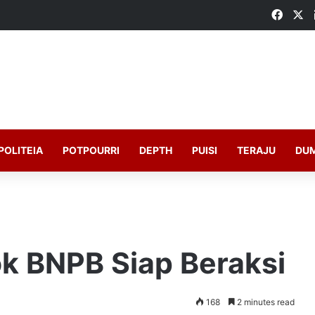
Faceb
X
POLITEIA
POTPOURRI
DEPTH
PUISI
TERAJU
DU
ok BNPB Siap Beraksi
168
2 minutes read