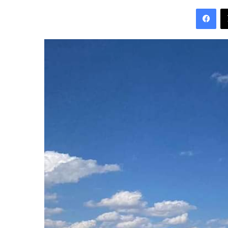
an
Fac
email