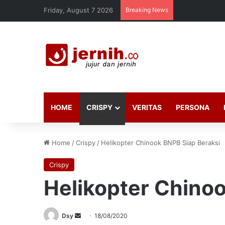
Friday, August 7 2026
Breaking News
HOME
CRISPY
VERITAS
PERSONA
Home
/
Crispy
/
Helikopter Chinook BNPB Siap Beraksi
Crispy
Helikopter Chino
Send
Dsy
18/08/2020