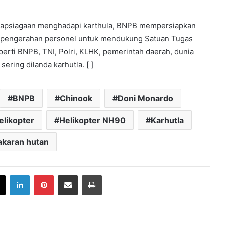
apsiagaan menghadapi karthula, BNPB mempersiapkan
ta pengerahan personel untuk mendukung Satuan Tugas
eperti BNPB, TNI, Polri, KLHK, pemerintah daerah, dunia
ering dilanda karhutla. [ ]
BNPB
Chinook
Doni Monardo
elikopter
Helikopter NH90
Karhutla
akaran hutan
book
X
LinkedIn
Pinterest
Share via Email
Print