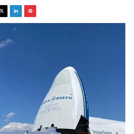
ebook
X
LinkedIn
Pinterest