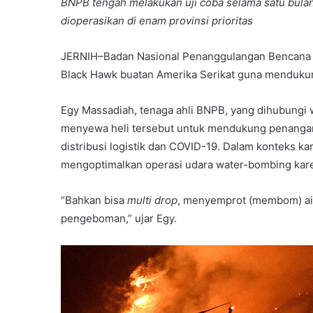
BNPB tengah melakukan uji coba selama satu bula
dioperasikan di enam provinsi prioritas
JERNIH–Badan Nasional Penanggulangan Bencana (
Black Hawk buatan Amerika Serikat guna menduku
Egy Massadiah, tenaga ahli BNPB, yang dihubungi
menyewa heli tersebut untuk mendukung penangana
distribusi logistik dan COVID-19. Dalam konteks k
mengoptimalkan operasi udara water-bombing karen
“Bahkan bisa
multi drop
, menyemprot (membom) air 
pengeboman,” ujar Egy.