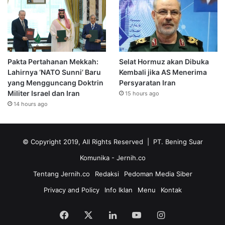
Pakta Pertahanan Mekkah:
Selat Hormuz akan Dibuka
Lahirnya ‘NATO Sunni’ Baru
Kembali jika AS Menerima
yang Mengguncang Doktrin
Persyaratan Iran
Militer Israel dan Iran
15 hours ago
14 hours ago
© Copyright 2019, All Rights Reserved | PT. Bening Suar
Komunika
- Jernih.co
Tentang Jernih.co
Redaksi
Pedoman Media Siber
Privacy and Policy
Info Iklan
Menu
Kontak
Facebook
X
LinkedIn
YouTube
Instagram