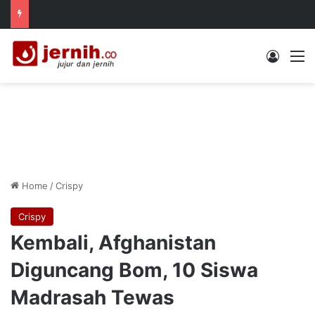
Log In
M
Home
/
Crispy
Crispy
Kembali, Afghanistan
Diguncang Bom, 10 Siswa
Madrasah Tewas