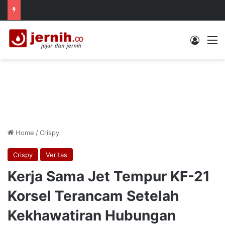
Log In
M
Home
/
Crispy
Crispy
Veritas
Kerja Sama Jet Tempur KF-21
Korsel Terancam Setelah
Kekhawatiran Hubungan