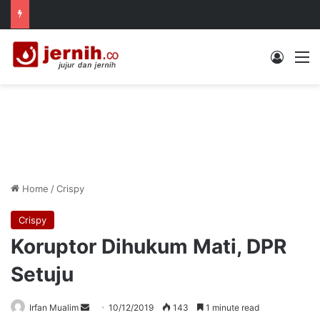
Log In
M
Home
/
Crispy
Crispy
Koruptor Dihukum Mati, DPR
Setuju
Send
Irfan Mualim
10/12/2019
143
1 minute read