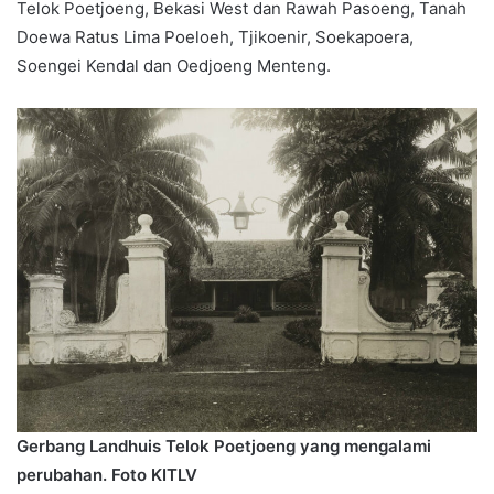
Telok Poetjoeng, Bekasi West dan Rawah Pasoeng, Tanah
Doewa Ratus Lima Poeloeh, Tjikoenir, Soekapoera,
Soengei Kendal dan Oedjoeng Menteng.
Gerbang Landhuis Telok Poetjoeng yang mengalami
perubahan. Foto KITLV