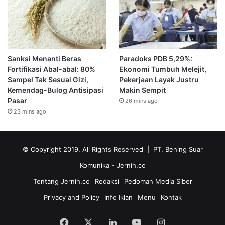
Sanksi Menanti Beras
Paradoks PDB 5,29%:
Fortifikasi Abal-abal: 80%
Ekonomi Tumbuh Melejit,
Sampel Tak Sesuai Gizi,
Pekerjaan Layak Justru
Kemendag-Bulog Antisipasi
Makin Sempit
Pasar
26 mins ago
23 mins ago
© Copyright 2019, All Rights Reserved | PT. Bening Suar
Komunika
- Jernih.co
Tentang Jernih.co
Redaksi
Pedoman Media Siber
Privacy and Policy
Info Iklan
Menu
Kontak
Facebook
X
LinkedIn
YouTube
Instagram