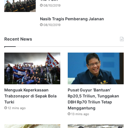
08/10/2019
Nasib Tragis Pemberang Jalanan
08/10/2019
Recent News
Menguak Keperkasaan
Pusat Guyur ‘Bantuan’
Trabzonspor di Sepak Bola
Rp20,5 Triliun, Tunggakan
Turki
DBH Rp70 Triliun Tetap
Menggantung
12 mins ago
13 mins ago