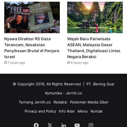
Nyawa Direktur RS Gaza
Wajah Baru Pariwisata
Terancam, Kesaksian
ASEAN, Malaysia Geser
Penyiksaan Brutal di Penjara
Thailand, Digitalisasi Lintas
Israel
Negara Beraksi
7 hours ago
9 hours ago
© Copyright 2019, All Rights Reserved | PT. Bening Suar
Komunika
- Jernih.co
Tentang Jernih.co
Redaksi
Pedoman Media Siber
Privacy and Policy
Info Iklan
Menu
Kontak
Facebook
X
LinkedIn
YouTube
Instagram