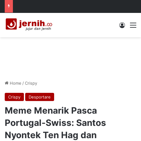
Log In
M
Home
/
Crispy
Crispy
Desportare
Meme Menarik Pasca
Portugal-Swiss: Santos
Nyontek Ten Hag dan