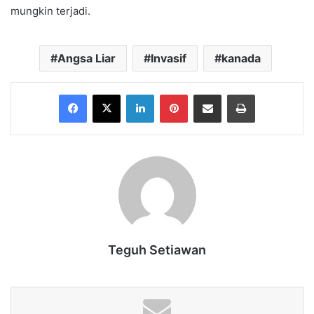
mungkin terjadi.
Angsa Liar
Invasif
kanada
Facebook
X
LinkedIn
Pinterest
Share via Email
Print
Teguh Setiawan