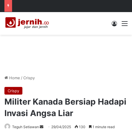
Log In
M
Home
/
Crispy
Crispy
Militer Kanada Bersiap Hadapi
Invasi Angsa Liar
Send
Teguh Setiawan
29/04/2025
130
1 minute read