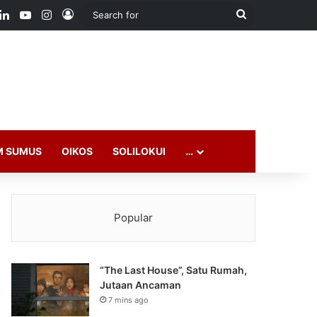
ook
LinkedIn
YouTube
Instagram
Log In
Search
for
M SUMUS
OIKOS
SOLILOKUI
…
Popular
“The Last House”, Satu Rumah,
Jutaan Ancaman
7 mins ago