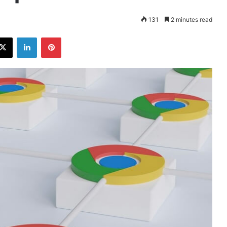
131
2 minutes read
ebook
X
LinkedIn
Pinterest