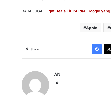
BACA JUGA:
Flight Deals FiturAI dari Google y
Apple
Face
Share
AN
Website