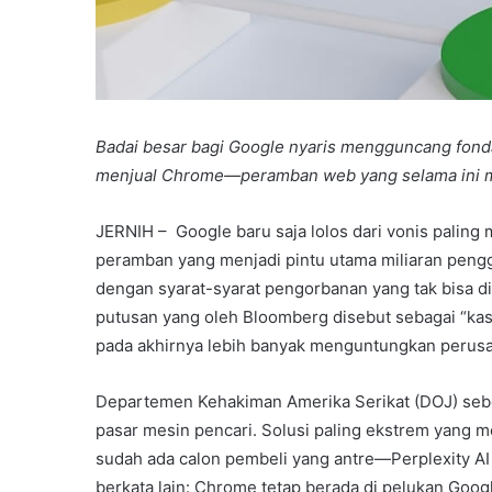
Badai besar bagi Google nyaris mengguncang fondas
menjual Chrome—peramban web yang selama ini men
JERNIH – Google baru saja lolos dari vonis palin
peramban yang menjadi pintu utama miliaran peng
dengan syarat-syarat pengorbanan yang tak bisa 
putusan yang oleh Bloomberg disebut sebagai “kas
pada akhirnya lebih banyak menguntungkan perusa
Departemen Kehakiman Amerika Serikat (DOJ) se
pasar mesin pencari. Solusi paling ekstrem yang
sudah ada calon pembeli yang antre—Perplexity AI
berkata lain: Chrome tetap berada di pelukan Goog