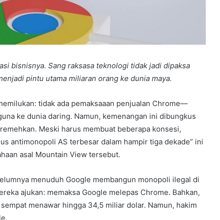
i bisnisnya. Sang raksasa teknologi tidak jadi dipaksa
jadi pintu utama miliaran orang ke dunia maya.
g memilukan: tidak ada pemaksaaan penjualan Chrome—
guna ke dunia daring. Namun, kemenangan ini dibungkus
diremehkan. Meski harus membuat beberapa konsesi,
us antimonopoli AS terbesar dalam hampir tiga dekade” ini
haan asal Mountain View tersebut.
belumnya menuduh Google membangun monopoli ilegal di
 mereka ajukan: memaksa Google melepas Chrome. Bahkan,
 sempat menawar hingga 34,5 miliar dolar. Namun, hakim
le.