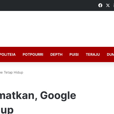
Faceb
X
POLITEIA
POTPOURRI
DEPTH
PUISI
TERAJU
DU
me Tetap Hidup
matkan, Google
dup