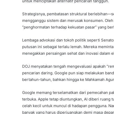
untuk menciptakan alternatif pencarian tangguh.
Strategisnya, pembatasan struktural berlebihan
mengganggu sistem dan merusak konsumen. Oleh k
“penghormatan terhadap kekuatan pasar” yang berk
Lembaga advokasi dan tokoh politik seperti Sen
putusan ini sebagai terlalu lemah. Mereka meminta i
menegakkan persaingan sehat dan inovasi dalam ek
DOJ menyatakan tengah mengevaluasi apakah “rem
pencarian daring. Google pun siap melakukan bandi
bertahun-tahun, bahkan hingga ke Mahkamah Agu
Google memang terselamatkan dari pemecahan pak
terbuka. Apple tetap diuntungkan, AI diberi ruan
celah kecil untuk muncul di hadapan pengguna. N
banyak yang harus diperjuangkan demi masa depan k