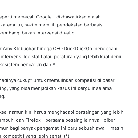
—seperti memecah Google—dikhawatirkan malah
arena itu, hakim memilih pendekatan berbasis
embang, bukan intervensi drastic.
ator Amy Klobuchar hingga CEO DuckDuckGo mengecam
ntervensi legislatif atau peraturan yang lebih kuat demi
osistem pencarian dan AI.
edinya cukup” untuk memulihkan kompetisi di pasar
ng, yang bisa menjadikan kasus ini bergulir selama
ng.
sa, namun kini harus menghadapi persaingan yang lebih
g tumbuh, dan Firefox—bersama pesaing lainnya—diberi
amun bagi banyak pengamat, ini baru sebuah awal—masih
ompetitif yang lebih sehat. (*)