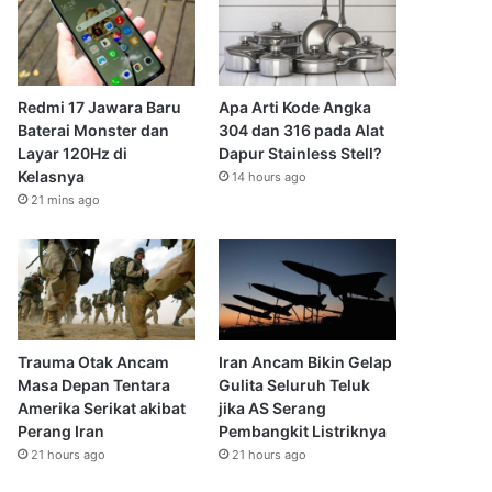
Redmi 17 Jawara Baru
Apa Arti Kode Angka
Baterai Monster dan
304 dan 316 pada Alat
Layar 120Hz di
Dapur Stainless Stell?
Kelasnya
14 hours ago
21 mins ago
Trauma Otak Ancam
Iran Ancam Bikin Gelap
Masa Depan Tentara
Gulita Seluruh Teluk
Amerika Serikat akibat
jika AS Serang
Perang Iran
Pembangkit Listriknya
21 hours ago
21 hours ago