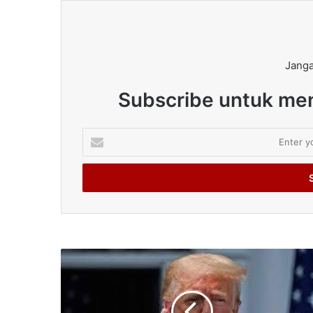
Janga
Subscribe untuk men
Enter
your
Email
address