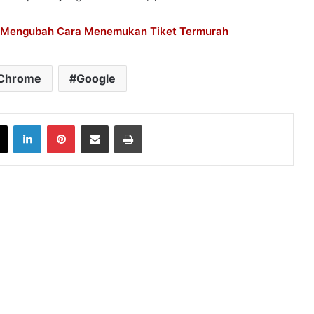
ang Mengubah Cara Menemukan Tiket Termurah
Chrome
Google
book
X
LinkedIn
Pinterest
Share via Email
Print