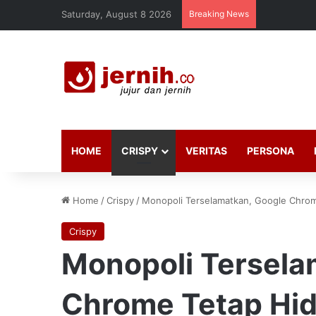
Saturday, August 8 2026
Breaking News
HOME
CRISPY
VERITAS
PERSONA
Home
/
Crispy
/
Monopoli Terselamatkan, Google Chro
Crispy
Monopoli Tersela
Chrome Tetap Hi