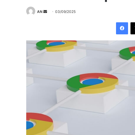
Send
AN
03/09/2025
an
Fac
email