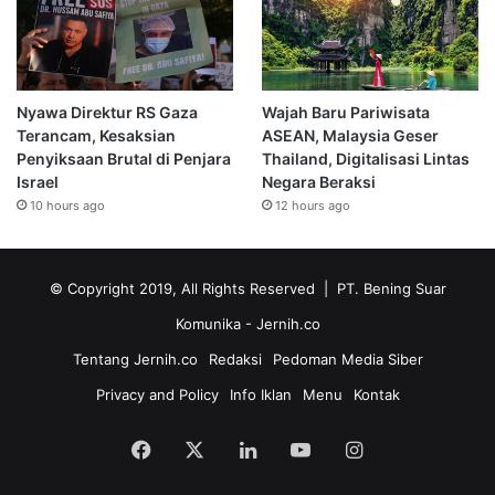
Nyawa Direktur RS Gaza
Wajah Baru Pariwisata
Terancam, Kesaksian
ASEAN, Malaysia Geser
Penyiksaan Brutal di Penjara
Thailand, Digitalisasi Lintas
Israel
Negara Beraksi
10 hours ago
12 hours ago
© Copyright 2019, All Rights Reserved | PT. Bening Suar
Komunika
- Jernih.co
Tentang Jernih.co
Redaksi
Pedoman Media Siber
Privacy and Policy
Info Iklan
Menu
Kontak
Facebook
X
LinkedIn
YouTube
Instagram