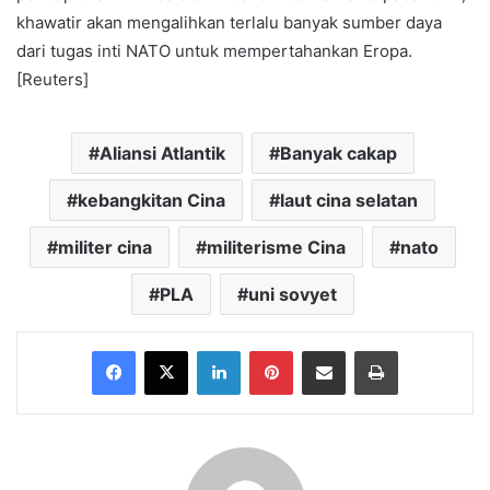
khawatir akan mengalihkan terlalu banyak sumber daya
dari tugas inti NATO untuk mempertahankan Eropa.
[Reuters]
Aliansi Atlantik
Banyak cakap
kebangkitan Cina
laut cina selatan
militer cina
militerisme Cina
nato
PLA
uni sovyet
Facebook
X
LinkedIn
Pinterest
Share via Email
Print