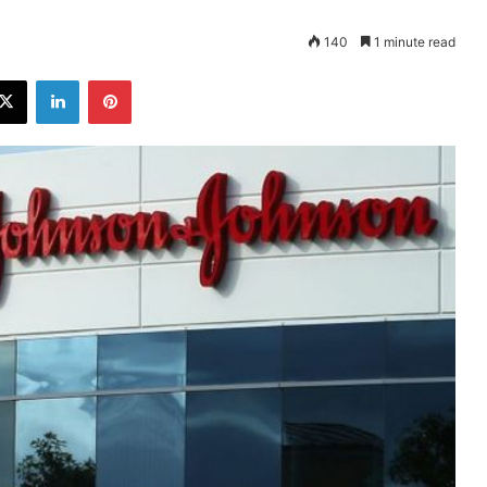
140
1 minute read
ebook
X
LinkedIn
Pinterest