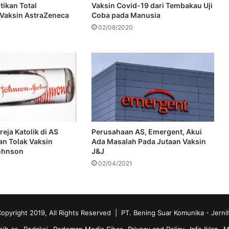
ikan Total
Vaksin Covid-19 dari Tembakau Uji
Vaksin AstraZeneca
Coba pada Manusia
02/08/2020
eja Katolik di AS
Perusahaan AS, Emergent, Akui
n Tolak Vaksin
Ada Masalah Pada Jutaan Vaksin
ohnson
J&J
02/04/2021
opyright 2019, All Rights Reserved | PT. Bening Suar Komunika
- Jerni
nih.co
Redaksi
Pedoman Media Siber
Privacy and Policy
Info Iklan
M