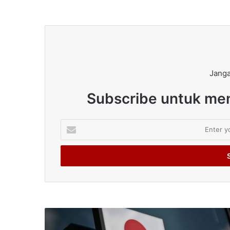
Janga
Subscribe untuk men
Enter
your
Email
address