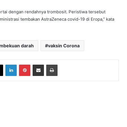
rtai dengan rendahnya trombosit. Peristiwa tersebut
inistrasi tembakan AstraZeneca covid-19 di Eropa,” kata
mbekuan darah
vaksin Corona
book
X
LinkedIn
Pinterest
Share via Email
Print