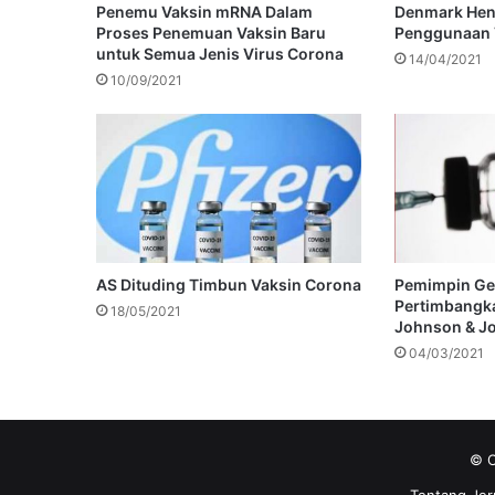
Penemu Vaksin mRNA Dalam
Denmark Hent
Proses Penemuan Vaksin Baru
Penggunaan 
untuk Semua Jenis Virus Corona
14/04/2021
10/09/2021
AS Dituding Timbun Vaksin Corona
Pemimpin Ger
Pertimbangka
18/05/2021
Johnson & J
04/03/2021
© C
Tentang Jer