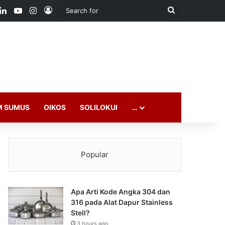
ook
LinkedIn
YouTube
Instagram
Log In
Search
for
M SUMUS
OIKOS
SOLILOKUI
…
Popular
Apa Arti Kode Angka 304 dan
316 pada Alat Dapur Stainless
Stell?
3 hours ago