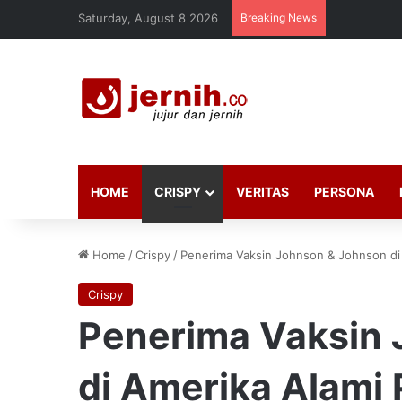
Saturday, August 8 2026
Breaking News
HOME
CRISPY
VERITAS
PERSONA
Home
/
Crispy
/
Penerima Vaksin Johnson & Johnson d
Crispy
Penerima Vaksin
di Amerika Alami