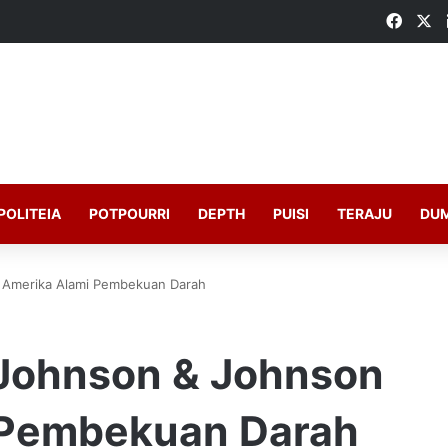
Faceb
X
POLITEIA
POTPOURRI
DEPTH
PUISI
TERAJU
DU
i Amerika Alami Pembekuan Darah
 Johnson & Johnson
 Pembekuan Darah