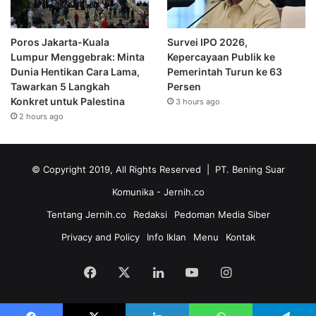
Poros Jakarta-Kuala
Survei IPO 2026,
Lumpur Menggebrak: Minta
Kepercayaan Publik ke
Dunia Hentikan Cara Lama,
Pemerintah Turun ke 63
Tawarkan 5 Langkah
Persen
Konkret untuk Palestina
3 hours ago
2 hours ago
© Copyright 2019, All Rights Reserved | PT. Bening Suar
Komunika
- Jernih.co
Tentang Jernih.co
Redaksi
Pedoman Media Siber
Privacy and Policy
Info Iklan
Menu
Kontak
Facebook
X
LinkedIn
YouTube
Instagram