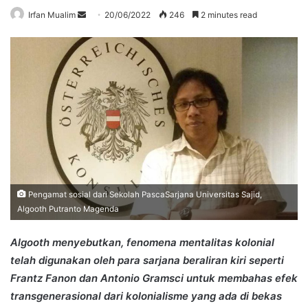
Send
Irfan Mualim
20/06/2022
246
2 minutes read
an
email
Pengamat sosial dari Sekolah PascaSarjana Universitas Sajid,
Algooth Putranto Magenda
Algooth menyebutkan, fenomena mentalitas kolonial
telah digunakan oleh para sarjana beraliran kiri seperti
Frantz Fanon dan Antonio Gramsci untuk membahas efek
transgenerasional dari kolonialisme yang ada di bekas