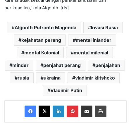
karena tidak sesuai dengan perikemanusiaan dan
perikeadilan,”kata Algooth. [rls]
Algooth Putranto Magenda
Invasi Rusia
kejahatan perang
mental inlander
mental Kolonial
mental milenial
minder
penjahat perang
penjajahan
rusia
ukraina
vladimir klitshcko
Vladimir Putin
Facebook
X
LinkedIn
Pinterest
Share via Email
Print