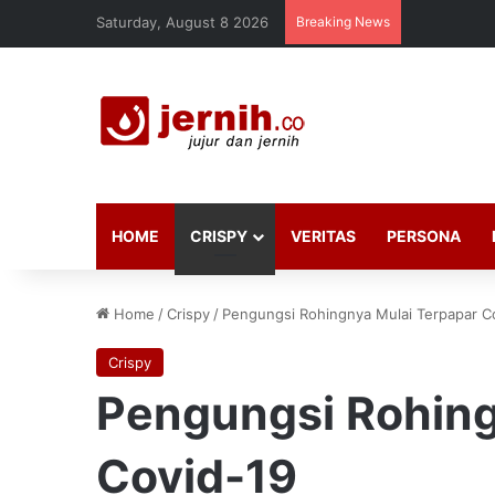
Saturday, August 8 2026
Breaking News
HOME
CRISPY
VERITAS
PERSONA
Home
/
Crispy
/
Pengungsi Rohingnya Mulai Terpapar C
Crispy
Pengungsi Rohing
Covid-19