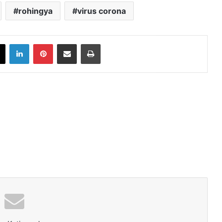
rohingya
virus corona
book
X
LinkedIn
Pinterest
Share via Email
Print