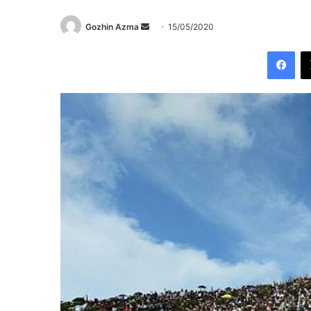
Send
Gozhin Azma
15/05/2020
an
Fac
email