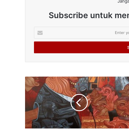
Janga
Subscribe untuk men
Enter
your
Email
address