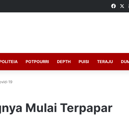
Faceb
X
POLITEIA
POTPOURRI
DEPTH
PUISI
TERAJU
DU
ovid-19
nya Mulai Terpapar