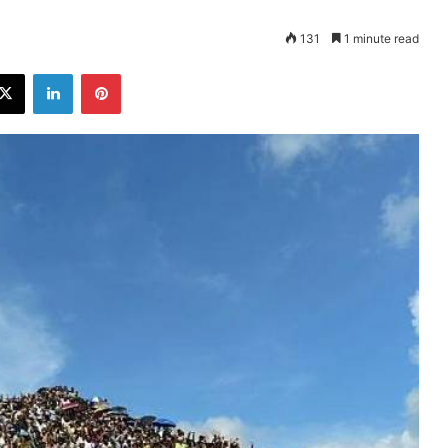
131
1 minute read
ebook
X
LinkedIn
Pinterest