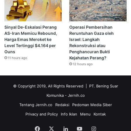
Sinyal De-Eskalasi Perang
Operasi Pembersihan
AS-Iran Memicu Rebound,
Reruntuhan Gaza oleh
Harga Emas Meroket ke
Israel: Langkah
Level Tertinggi $4.164 per
Rekonstruksi atau
Ouns
Penghancuran Bukti
Kejahatan Perang?
11 hours ago
12 hours ago
© Copyright 2019, All Rights Reserved | PT. Bening Suar
Komunika
- Jernih.co
Tentang Jernih.co
Redaksi
Pedoman Media Siber
Privacy and Policy
Info Iklan
Menu
Kontak
Facebook
X
LinkedIn
YouTube
Instagram