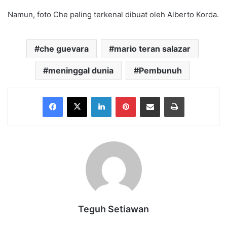
Namun, foto Che paling terkenal dibuat oleh Alberto Korda.
che guevara
mario teran salazar
meninggal dunia
Pembunuh
Facebook
X
LinkedIn
Pinterest
Share via Email
Print
Teguh Setiawan