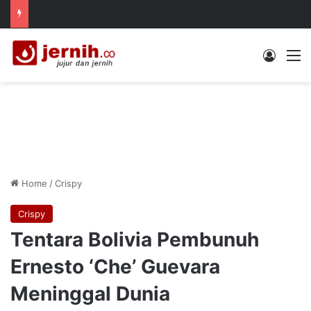
Log In
M
Home
/
Crispy
Crispy
Tentara Bolivia Pembunuh
Ernesto ‘Che’ Guevara
Meninggal Dunia