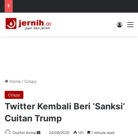
Log In
M
Home
/
Crispy
Crispy
Twitter Kembali Beri ‘Sanksi’
Cuitan Trump
Send
Gozhin Azma
24/08/2020
151
1 minute read