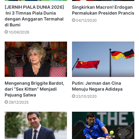
[JERNIH PIALA DUNIA 2026]
Singkirkan Macron! Erdogan
Ini 3 Timnas Piala Dunia
Permalukan Presiden Prancis
dengan Anggaran Termahal
04/12/2020
di Bumi
10/06/2026
Mengenang Briggite Bardot,
Putin: Jerman dan Cina
dari “Sex Kitten” Menjadi
Menuju Negara Adidaya
Pejuang Satwa
23/10/2020
29/12/2025