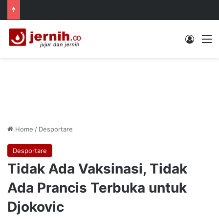
Log In
M
Home
/
Desportare
Desportare
Tidak Ada Vaksinasi, Tidak
Ada Prancis Terbuka untuk
Djokovic