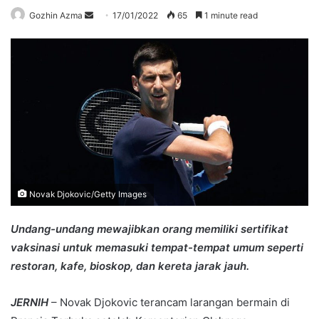
Send
Gozhin Azma
17/01/2022
65
1 minute read
an
email
Novak Djokovic/Getty Images
Undang-undang mewajibkan orang memiliki sertifikat
vaksinasi untuk memasuki tempat-tempat umum seperti
restoran, kafe, bioskop, dan kereta jarak jauh.
JERNIH
– Novak Djokovic terancam larangan bermain di