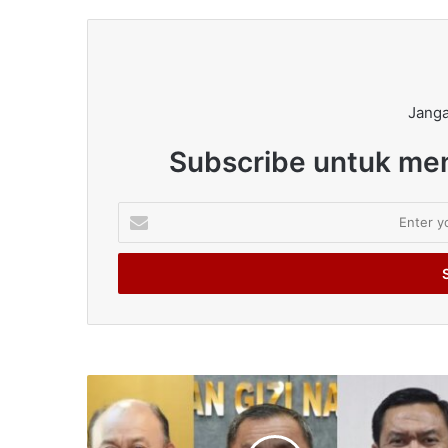
Janga
Subscribe untuk men
Enter
your
Email
address