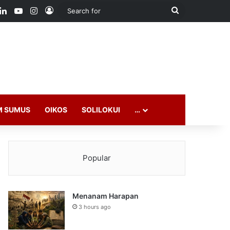
ook
LinkedIn
YouTube
Instagram
Log In
Search
for
M SUMUS
OIKOS
SOLILOKUI
…
Popular
Menanam Harapan
3 hours ago