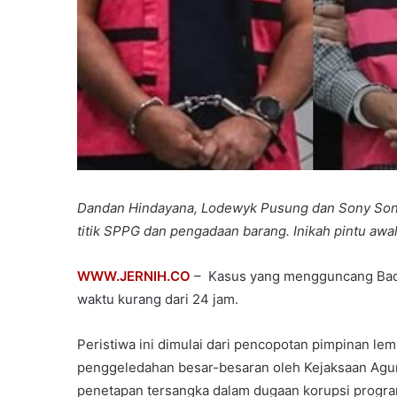
Dandan Hindayana, Lodewyk Pusung dan Sony Sonjay
titik SPPG dan pengadaan barang. Inikah pintu awal 
WWW.JERNIH.CO
– Kasus yang mengguncang Bada
waktu kurang dari 24 jam.
Peristiwa ini dimulai dari pencopotan pimpinan l
penggeledahan besar-besaran oleh Kejaksaan Agu
penetapan tersangka dalam dugaan korupsi progra