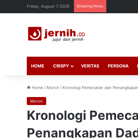
Friday, August 7 2026
Breaking News
HOME
CRISPY
VERITAS
PERSONA
Home
/
Moron
/
Kronologi Pemecatan dan Penangkapa
Moron
Kronologi Pemeca
Penangkapan Dad