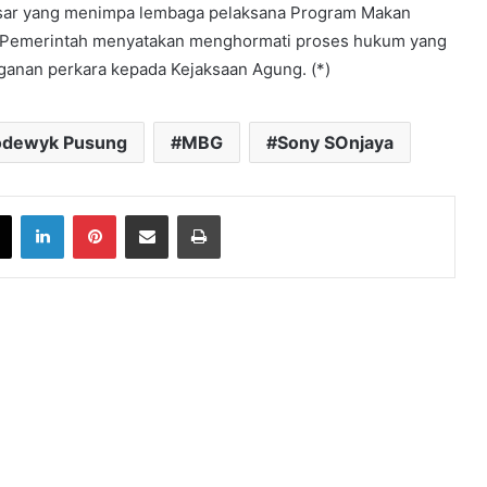
rbesar yang menimpa lembaga pelaksana Program Makan
an. Pemerintah menyatakan menghormati proses hukum yang
nan perkara kepada Kejaksaan Agung. (*)
odewyk Pusung
MBG
Sony SOnjaya
book
X
LinkedIn
Pinterest
Share via Email
Print