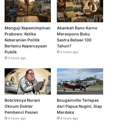
Menguji Kepemimpinan
Akankah Rano Karno
Prabowo: Ketika
Merespons Buku
Keberanian Politik
Sastra Betawi 100
Bertemu Kepercayaan
Tahun?
Publik
3 hours ago
3 hours ago
Bobroknya Nurani
Bougainville Terlepas
Oknum Dokter
dari Papua Nugini, Siap
Pembenci Pasien
Merdeka
4 hours ago
4 hours ago