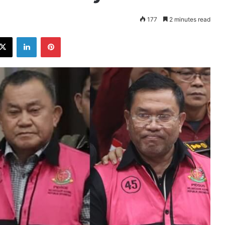
177
2 minutes read
ebook
X
LinkedIn
Pinterest