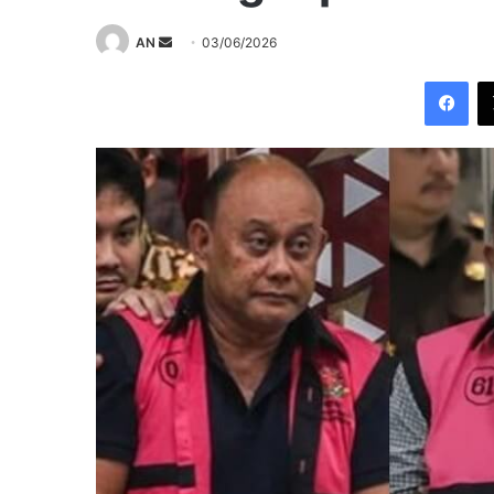
Send
AN
03/06/2026
an
Fac
email