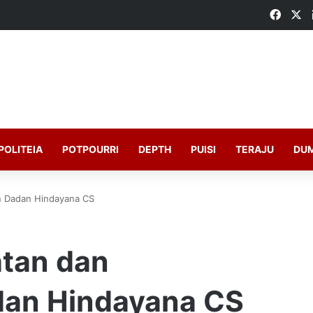
Faceb
X
POLITEIA
POTPOURRI
DEPTH
PUISI
TERAJU
DU
n Dadan Hindayana CS
tan dan
an Hindayana CS