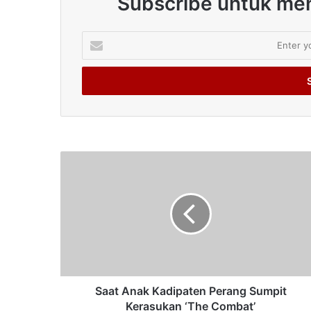
Subscribe untuk men
Enter
your
Email
address
Saat Anak Kadipaten Perang Sumpit
Kerasukan ‘The Combat’