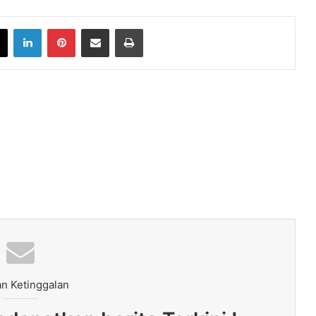
book
X
LinkedIn
Pinterest
Share via Email
Print
n Ketinggalan