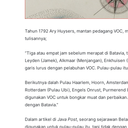
Tahun 1792 Ary Huysers, mantan pedagang VOC, menu
tulisannya;
“Tiga atau empat jam sebelum merapat di Batavia, t
Leyden (Jamek), Alkmaar (Menjangan), Enkhuisen (
garis lurus dengan pelabuhan VOC. Pulau-pulau itu
Berikutnya dalah Pulau Haarlem, Hoorn, Amsterdam
Rotterdam (Pulau Ubi), Engels Onrust, Purmerend (S
digunakan VOC untuk bongkar muat dan perbaikan.
dengan Batavia.”
Dalam artikel di
Java Post
, seorang sejarawan Be
digunakan untuk pulau-pulau itu, tapi tidak denga