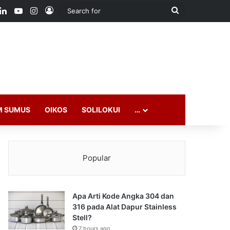
ook
LinkedIn
YouTube
Instagram
Log In
Search
for
M SUMUS
OIKOS
SOLILOKUI
…
Popular
Apa Arti Kode Angka 304 dan
316 pada Alat Dapur Stainless
Stell?
7 hours ago