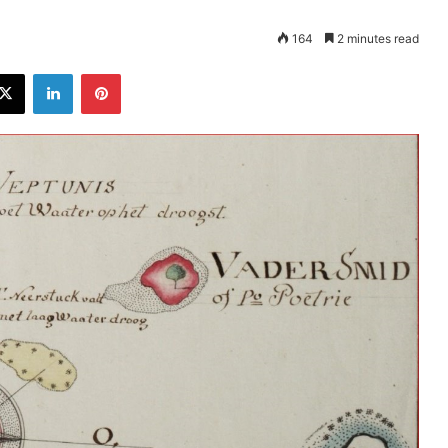
164
2 minutes read
ebook
X
LinkedIn
Pinterest