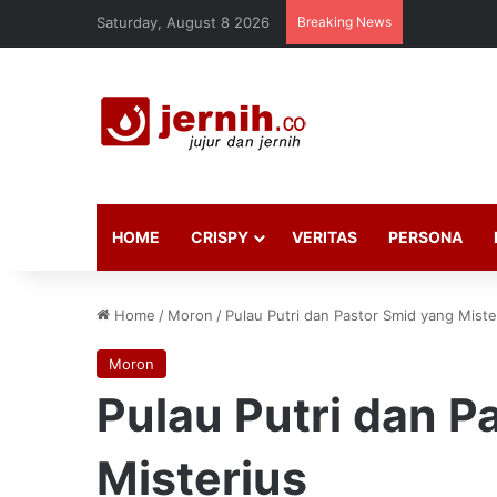
Saturday, August 8 2026
Breaking News
HOME
CRISPY
VERITAS
PERSONA
Home
/
Moron
/
Pulau Putri dan Pastor Smid yang Miste
Moron
Pulau Putri dan P
Misterius