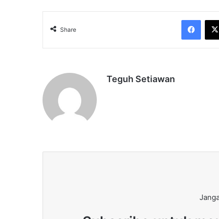
Face
Share
Teguh Setiawan
Janga