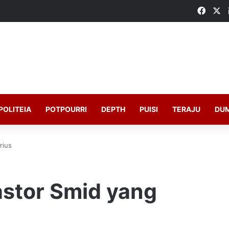
Faceb
X
POLITEIA
POTPOURRI
DEPTH
PUISI
TERAJU
DU
rius
astor Smid yang