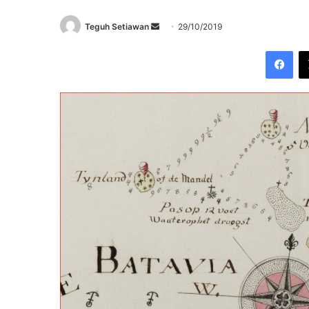
Send
Teguh Setiawan
29/10/2019
an
Fac
email