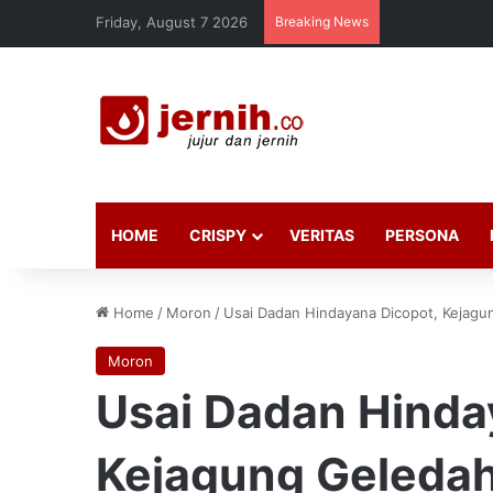
Friday, August 7 2026
Breaking News
HOME
CRISPY
VERITAS
PERSONA
Home
/
Moron
/
Usai Dadan Hindayana Dicopot, Kejag
Moron
Usai Dadan Hinda
Kejagung Geleda