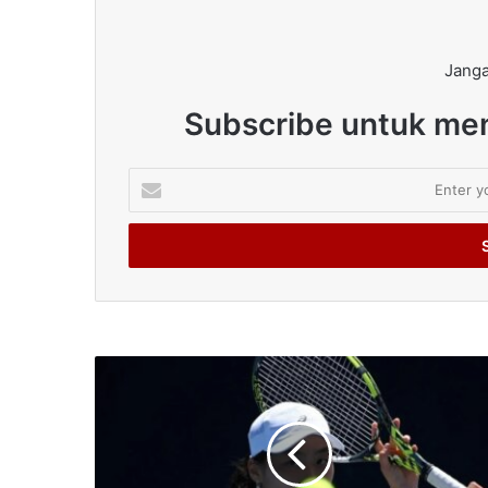
Janga
Subscribe untuk men
Enter
your
Email
address