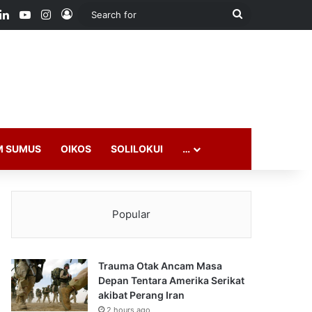
ook
LinkedIn
YouTube
Instagram
Log In
Search
for
M SUMUS
OIKOS
SOLILOKUI
…
Popular
Trauma Otak Ancam Masa
Depan Tentara Amerika Serikat
akibat Perang Iran
2 hours ago