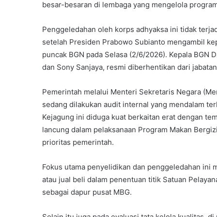
besar-besaran di lembaga yang mengelola program s
Penggeledahan oleh korps adhyaksa ini tidak terja
setelah Presiden Prabowo Subianto mengambil ke
puncak BGN pada Selasa (2/6/2026). Kepala BGN 
dan Sony Sanjaya, resmi diberhentikan dari jabata
Pemerintah melalui Menteri Sekretaris Negara (Me
sedang dilakukan audit internal yang mendalam te
Kejagung ini diduga kuat berkaitan erat dengan te
lancung dalam pelaksanaan Program Makan Bergizi
prioritas pemerintah.
Fokus utama penyelidikan dan penggeledahan ini me
atau jual beli dalam penentuan titik Satuan Pelay
sebagai dapur pusat MBG.
Selain itu juga pada evaluasi tata kelola kualitas