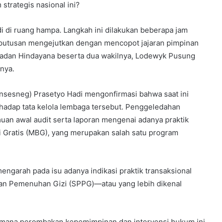
trategis nasional ini?
di di ruang hampa. Langkah ini dilakukan beberapa jam
putusan mengejutkan dengan mencopot jajaran pimpinan
Dadan Hindayana beserta dua wakilnya, Lodewyk Pusung
nnya.
nsesneg) Prasetyo Hadi mengonfirmasi bahwa saat ini
rhadap tata kelola lembaga tersebut. Penggeledahan
muan awal audit serta laporan mengenai adanya praktik
 Gratis (MBG), yang merupakan salah satu program
ngarah pada isu adanya indikasi praktik transaksional
anan Pemenuhan Gizi (SPPG)—atau yang lebih dikenal
, di mana perombakan kepemimpinan dan intervensi hukum ini