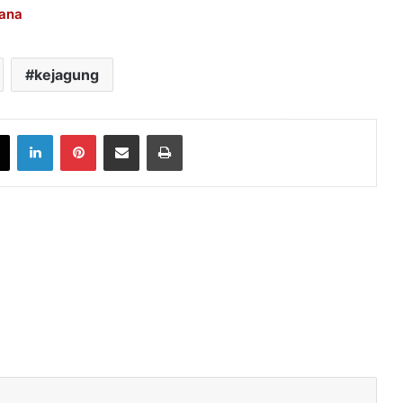
ana
kejagung
book
X
LinkedIn
Pinterest
Share via Email
Print