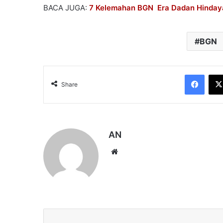
BACA JUGA:
7 Kelemahan BGN Era Dadan Hinday
BGN
Face
Share
AN
Website