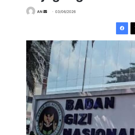
Send
AN
03/06/2026
an
Fac
email