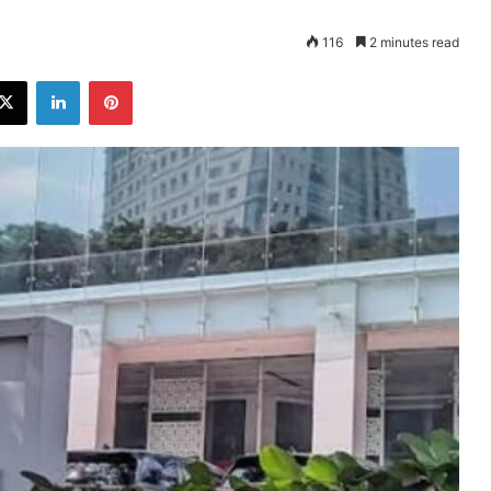
116
2 minutes read
ebook
X
LinkedIn
Pinterest