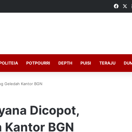
Faceb
X
POLITEIA
POTPOURRI
DEPTH
PUISI
TERAJU
DU
ung Geledah Kantor BGN
yana Dicopot,
h Kantor BGN