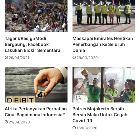
Tagar #ResignModi
Maskapai Emirates Hentikan
Bergaung, Facebook
Penerbangan Ke Seluruh
Lakukan Blokir Sementara
Dunia
29/04/2021
29/03/2020
Afrika Pertanyakan Perhatian
Polres Mojokerto Bersih-
Cina, Bagaimana Indonesia?
Bersih Mako Untuk Cegah
Covid-19
29/04/2020
16/03/2020