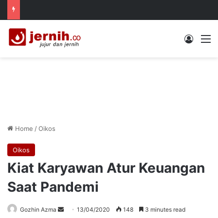
Log In
M
Home
/
Oikos
Oikos
Kiat Karyawan Atur Keuangan
Saat Pandemi
Send
Gozhin Azma
13/04/2020
148
3 minutes read