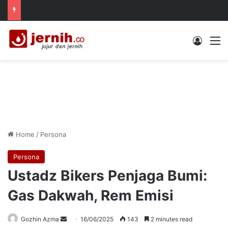
Log In
M
Home
/
Persona
Persona
Ustadz Bikers Penjaga Bumi:
Gas Dakwah, Rem Emisi
Send
Gozhin Azma
16/06/2025
143
2 minutes read