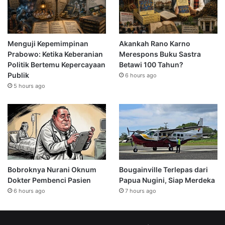
Menguji Kepemimpinan
Akankah Rano Karno
Prabowo: Ketika Keberanian
Merespons Buku Sastra
Politik Bertemu Kepercayaan
Betawi 100 Tahun?
Publik
6 hours ago
5 hours ago
Bobroknya Nurani Oknum
Bougainville Terlepas dari
Dokter Pembenci Pasien
Papua Nugini, Siap Merdeka
6 hours ago
7 hours ago