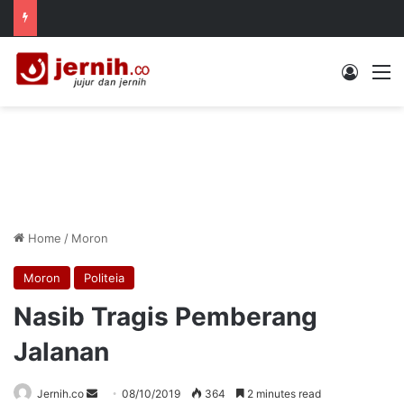
Log In
M
Home
/
Moron
Moron
Politeia
Nasib Tragis Pemberang
Jalanan
Send
Jernih.co
08/10/2019
364
2 minutes read