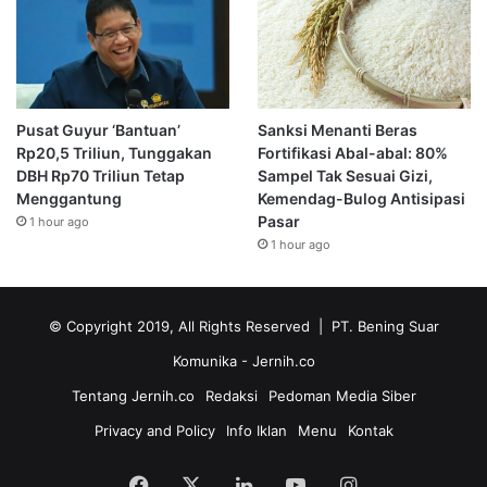
Pusat Guyur ‘Bantuan’
Sanksi Menanti Beras
Rp20,5 Triliun, Tunggakan
Fortifikasi Abal-abal: 80%
DBH Rp70 Triliun Tetap
Sampel Tak Sesuai Gizi,
Menggantung
Kemendag-Bulog Antisipasi
Pasar
1 hour ago
1 hour ago
© Copyright 2019, All Rights Reserved | PT. Bening Suar
Komunika
- Jernih.co
Tentang Jernih.co
Redaksi
Pedoman Media Siber
Privacy and Policy
Info Iklan
Menu
Kontak
Facebook
X
LinkedIn
YouTube
Instagram