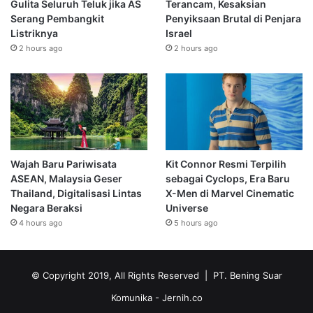
Gulita Seluruh Teluk jika AS
Terancam, Kesaksian
Serang Pembangkit
Penyiksaan Brutal di Penjara
Listriknya
Israel
2 hours ago
2 hours ago
Wajah Baru Pariwisata
Kit Connor Resmi Terpilih
ASEAN, Malaysia Geser
sebagai Cyclops, Era Baru
Thailand, Digitalisasi Lintas
X-Men di Marvel Cinematic
Negara Beraksi
Universe
4 hours ago
5 hours ago
© Copyright 2019, All Rights Reserved | PT. Bening Suar
Komunika
- Jernih.co