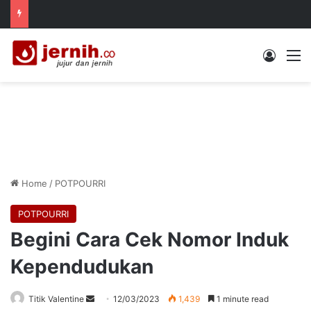
Log In
M
Home
/
POTPOURRI
POTPOURRI
Begini Cara Cek Nomor Induk
Kependudukan
Send
Titik Valentine
12/03/2023
1,439
1 minute read