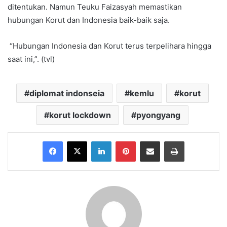
ditentukan. Namun Teuku Faizasyah memastikan
hubungan Korut dan Indonesia baik-baik saja.
“Hubungan Indonesia dan Korut terus terpelihara hingga
saat ini,”. (tvl)
diplomat indonseia
kemlu
korut
korut lockdown
pyongyang
Facebook
X
LinkedIn
Pinterest
Share via Email
Print