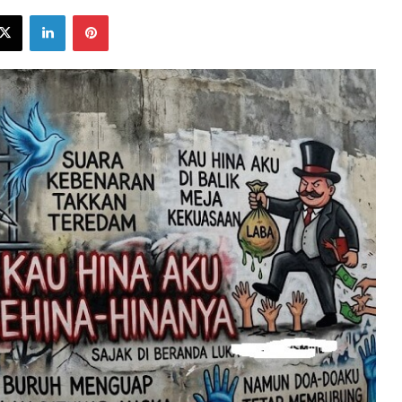
ebook
X
LinkedIn
Pinterest