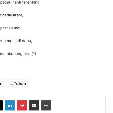
patmu nanti terentang.
badai tirani,
 pernah mati.
ruh menjadi debu,
p membubung biru.(*)
h
Tuhan
book
X
LinkedIn
Pinterest
Share via Email
Print