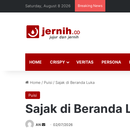
Saturday, August 8 2026
Breaking News
HOME
CRISPY
VERITAS
PERSONA
Home
/
Puisi
/
Sajak di Beranda Luka
Puisi
Sajak di Beranda 
Send
AN
02/07/2026