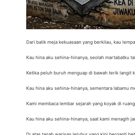
Dari balik meja kekuasaan yang berkilau, kau lempa
Kau hina aku sehina-hinanya, seolah martabatku ta
Ketika peluh buruh menguap di bawah terik langit k
Kau hina aku sehina-hinanya, sementara labamu me
Kami membaca lembar sejarah yang koyak di ruang 
Kau hina aku sehina-hinanya, saat kami menagih jan
Di atas tanah warisan leluhur yang kini berganti be