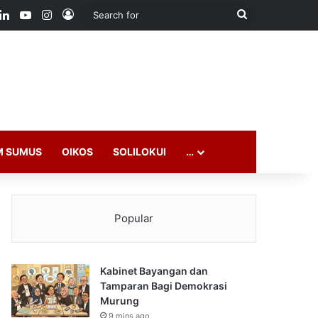
ook
LinkedIn
YouTube
Instagram
Log In
Search
for
M SUMUS
OIKOS
SOLILOKUI
…
Popular
Kabinet Bayangan dan
Tamparan Bagi Demokrasi
Murung
9 mins ago