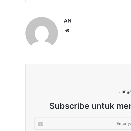
AN
Website
Janga
Subscribe untuk men
Enter
your