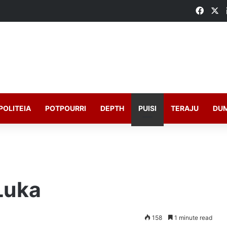
Faceb
X
POLITEIA
POTPOURRI
DEPTH
PUISI
TERAJU
DU
Luka
158
1 minute read