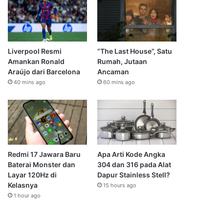
Liverpool Resmi
“The Last House”, Satu
Amankan Ronald
Rumah, Jutaan
Araújo dari Barcelona
Ancaman
40 mins ago
60 mins ago
Redmi 17 Jawara Baru
Apa Arti Kode Angka
Baterai Monster dan
304 dan 316 pada Alat
Layar 120Hz di
Dapur Stainless Stell?
Kelasnya
15 hours ago
1 hour ago