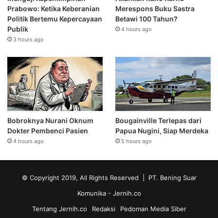
Prabowo: Ketika Keberanian
Merespons Buku Sastra
Politik Bertemu Kepercayaan
Betawi 100 Tahun?
Publik
4 hours ago
3 hours ago
Bobroknya Nurani Oknum
Bougainville Terlepas dari
Dokter Pembenci Pasien
Papua Nugini, Siap Merdeka
4 hours ago
5 hours ago
© Copyright 2019, All Rights Reserved | PT. Bening Suar
Komunika
- Jernih.co
Tentang Jernih.co
Redaksi
Pedoman Media Siber