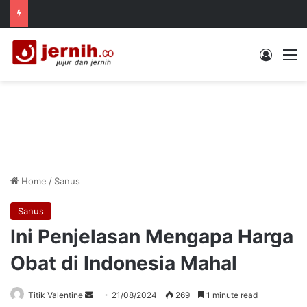
Log In
M
Home
/
Sanus
Sanus
Ini Penjelasan Mengapa Harga
Obat di Indonesia Mahal
Send
Titik Valentine
21/08/2024
269
1 minute read