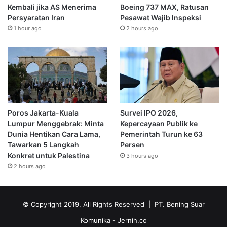
Kembali jika AS Menerima
Boeing 737 MAX, Ratusan
Persyaratan Iran
Pesawat Wajib Inspeksi
1 hour ago
2 hours ago
Poros Jakarta-Kuala
Survei IPO 2026,
Lumpur Menggebrak: Minta
Kepercayaan Publik ke
Dunia Hentikan Cara Lama,
Pemerintah Turun ke 63
Tawarkan 5 Langkah
Persen
Konkret untuk Palestina
3 hours ago
2 hours ago
© Copyright 2019, All Rights Reserved | PT. Bening Suar
Komunika
- Jernih.co