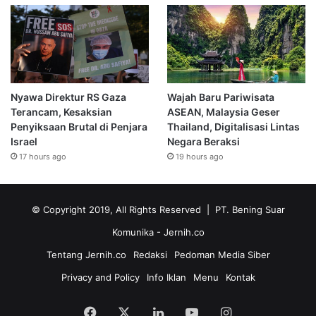
Nyawa Direktur RS Gaza
Wajah Baru Pariwisata
Terancam, Kesaksian
ASEAN, Malaysia Geser
Penyiksaan Brutal di Penjara
Thailand, Digitalisasi Lintas
Israel
Negara Beraksi
17 hours ago
19 hours ago
© Copyright 2019, All Rights Reserved | PT. Bening Suar
Komunika
- Jernih.co
Tentang Jernih.co
Redaksi
Pedoman Media Siber
Privacy and Policy
Info Iklan
Menu
Kontak
Facebook
X
LinkedIn
YouTube
Instagram