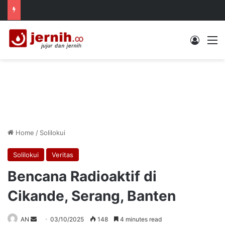
Log In
M
Home
/
Solilokui
Solilokui
Veritas
Bencana Radioaktif di
Cikande, Serang, Banten
Send
AN
03/10/2025
148
4 minutes read