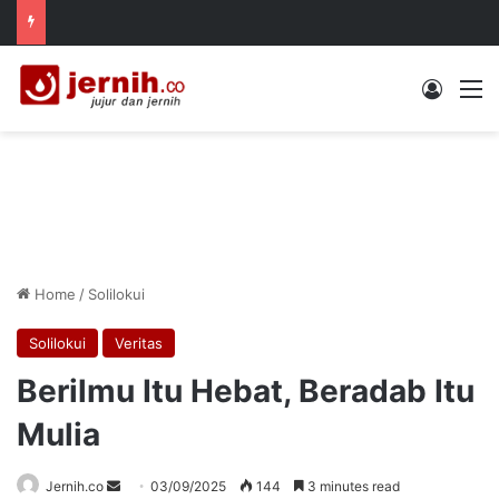
Log In
M
Home
/
Solilokui
Solilokui
Veritas
Berilmu Itu Hebat, Beradab Itu
Mulia
Send
Jernih.co
03/09/2025
144
3 minutes read