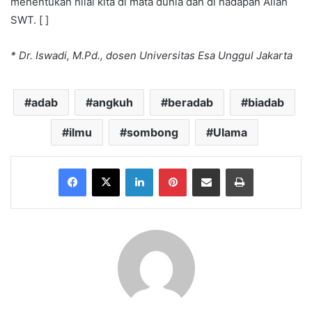
menentukan nilai kita di mata dunia dan di hadapan Allah
SWT. [ ]
* Dr. Iswadi, M.Pd., dosen Universitas Esa Unggul Jakarta
adab
angkuh
beradab
biadab
ilmu
sombong
Ulama
Facebook
X
LinkedIn
Pinterest
Share via Email
Print