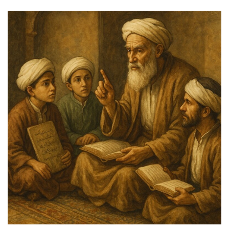
an
email