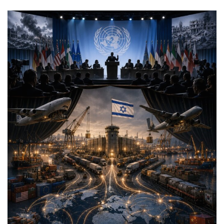
an
email