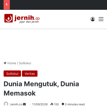
Log In
M
Home
/
Solilokui
Solilokui
Veritas
Dunia Mengutuk, Dunia
Memasok
Send
Jernih.co
11/06/2026
150
3 minutes read