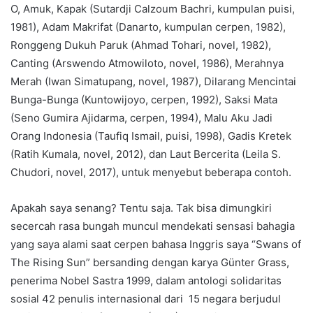
O, Amuk, Kapak (Sutardji Calzoum Bachri, kumpulan puisi,
1981), Adam Makrifat (Danarto, kumpulan cerpen, 1982),
Ronggeng Dukuh Paruk (Ahmad Tohari, novel, 1982),
Canting (Arswendo Atmowiloto, novel, 1986), Merahnya
Merah (Iwan Simatupang, novel, 1987), Dilarang Mencintai
Bunga-Bunga (Kuntowijoyo, cerpen, 1992), Saksi Mata
(Seno Gumira Ajidarma, cerpen, 1994), Malu Aku Jadi
Orang Indonesia (Taufiq Ismail, puisi, 1998), Gadis Kretek
(Ratih Kumala, novel, 2012), dan Laut Bercerita (Leila S.
Chudori, novel, 2017), untuk menyebut beberapa contoh.
Apakah saya senang? Tentu saja. Tak bisa dimungkiri
secercah rasa bungah muncul mendekati sensasi bahagia
yang saya alami saat cerpen bahasa Inggris saya “Swans of
The Rising Sun” bersanding dengan karya Günter Grass,
penerima Nobel Sastra 1999, dalam antologi solidaritas
sosial 42 penulis internasional dari 15 negara berjudul