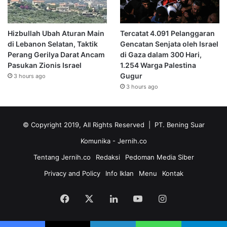
Hizbullah Ubah Aturan Main
Tercatat 4.091 Pelanggaran
di Lebanon Selatan, Taktik
Gencatan Senjata oleh Israel
Perang Gerilya Darat Ancam
di Gaza dalam 300 Hari,
Pasukan Zionis Israel
1.254 Warga Palestina
Gugur
3 hours ago
3 hours ago
© Copyright 2019, All Rights Reserved | PT. Bening Suar
Komunika
- Jernih.co
Tentang Jernih.co
Redaksi
Pedoman Media Siber
Privacy and Policy
Info Iklan
Menu
Kontak
Facebook
X
LinkedIn
YouTube
Instagram