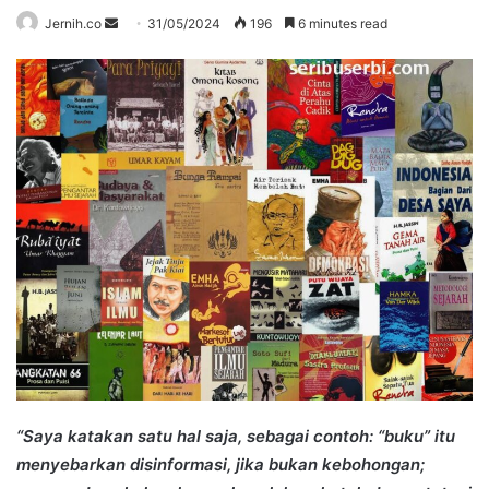
Send
Jernih.co
31/05/2024
196
6 minutes read
an
email
“Saya katakan satu hal saja, sebagai contoh: “buku” itu
menyebarkan disinformasi, jika bukan kebohongan;