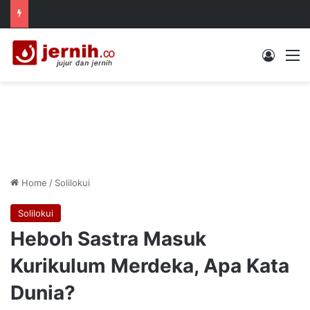
Log In
M
Home
/
Solilokui
Solilokui
Heboh Sastra Masuk
Kurikulum Merdeka, Apa Kata
Dunia?