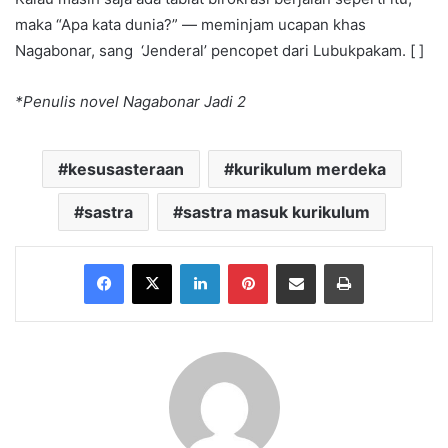
maka “Apa kata dunia?” — meminjam ucapan khas
Nagabonar, sang ‘Jenderal’ pencopet dari Lubukpakam. [ ]
*Penulis novel Nagabonar Jadi 2
kesusasteraan
kurikulum merdeka
sastra
sastra masuk kurikulum
Facebook
X
LinkedIn
Pinterest
Share via Email
Print