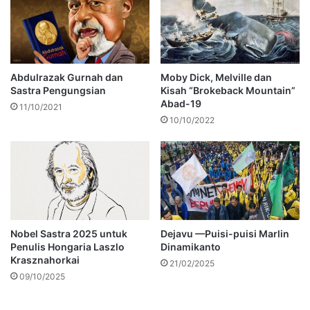
Abdulrazak Gurnah dan
Moby Dick, Melville dan
Sastra Pengungsian
Kisah “Brokeback Mountain”
Abad-19
11/10/2021
10/10/2022
Nobel Sastra 2025 untuk
Dejavu —Puisi-puisi Marlin
Penulis Hongaria Laszlo
Dinamikanto
Krasznahorkai
21/02/2025
09/10/2025