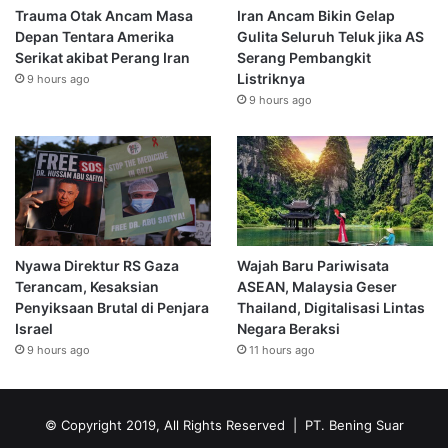
Trauma Otak Ancam Masa
Iran Ancam Bikin Gelap
Depan Tentara Amerika
Gulita Seluruh Teluk jika AS
Serikat akibat Perang Iran
Serang Pembangkit
Listriknya
9 hours ago
9 hours ago
Nyawa Direktur RS Gaza
Wajah Baru Pariwisata
Terancam, Kesaksian
ASEAN, Malaysia Geser
Penyiksaan Brutal di Penjara
Thailand, Digitalisasi Lintas
Israel
Negara Beraksi
9 hours ago
11 hours ago
© Copyright 2019, All Rights Reserved | PT. Bening Suar