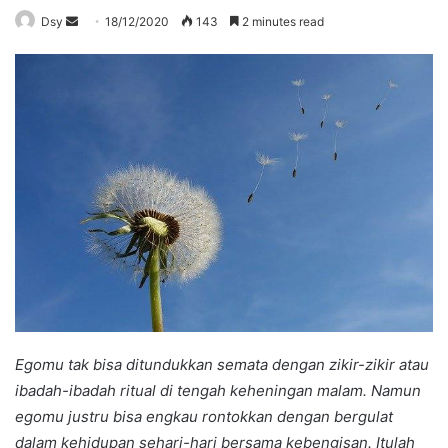
Send
Dsy
18/12/2020
143
2 minutes read
an
email
Egomu tak bisa ditundukkan semata dengan zikir-zikir atau
ibadah-ibadah ritual di tengah keheningan malam. Namun
egomu justru bisa engkau rontokkan dengan bergulat
dalam kehidupan sehari-hari bersama kebengisan. Itulah