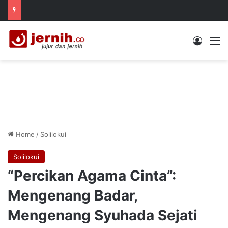
Log In
M
Home
/
Solilokui
Solilokui
“Percikan Agama Cinta”:
Mengenang Badar,
Mengenang Syuhada Sejati