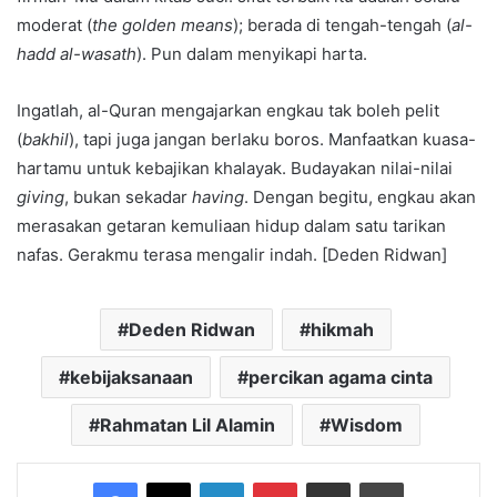
moderat (
the golden means
); berada di tengah-tengah (
al-
hadd al-wasath
). Pun dalam menyikapi harta.
Ingatlah, al-Quran mengajarkan engkau tak boleh pelit
(
bakhil
), tapi juga jangan berlaku boros. Manfaatkan kuasa-
hartamu untuk kebajikan khalayak. Budayakan nilai-nilai
giving
, bukan sekadar
having
. Dengan begitu, engkau akan
merasakan getaran kemuliaan hidup dalam satu tarikan
nafas. Gerakmu terasa mengalir indah. [Deden Ridwan]
Deden Ridwan
hikmah
kebijaksanaan
percikan agama cinta
Rahmatan Lil Alamin
Wisdom
Facebook
X
LinkedIn
Pinterest
Share via Email
Print