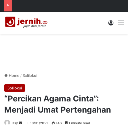
Log In
M
Home
/
Solilokui
Solilokui
“Percikan Agama Cinta”:
Menjadi Umat Pertengahan
Send
Dsy
18/01/2021
146
1 minute read