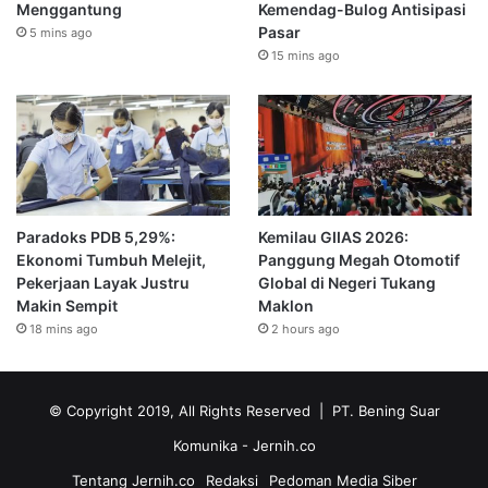
Menggantung
Kemendag-Bulog Antisipasi
Pasar
5 mins ago
15 mins ago
Paradoks PDB 5,29%:
Kemilau GIIAS 2026:
Ekonomi Tumbuh Melejit,
Panggung Megah Otomotif
Pekerjaan Layak Justru
Global di Negeri Tukang
Makin Sempit
Maklon
18 mins ago
2 hours ago
© Copyright 2019, All Rights Reserved | PT. Bening Suar
Komunika
- Jernih.co
Tentang Jernih.co
Redaksi
Pedoman Media Siber