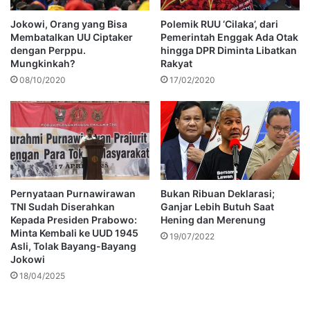
Jokowi, Orang yang Bisa
Polemik RUU ‘Cilaka’, dari
Membatalkan UU Ciptaker
Pemerintah Enggak Ada Otak
dengan Perppu.
hingga DPR Diminta Libatkan
Mungkinkah?
Rakyat
08/10/2020
17/02/2020
Pernyataan Purnawirawan
Bukan Ribuan Deklarasi;
TNI Sudah Diserahkan
Ganjar Lebih Butuh Saat
Kepada Presiden Prabowo:
Hening dan Merenung
Minta Kembali ke UUD 1945
19/07/2022
Asli, Tolak Bayang-Bayang
Jokowi
18/04/2025