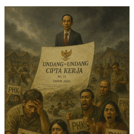
an
email