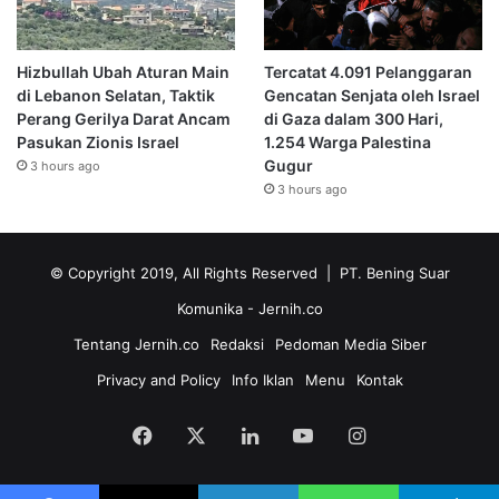
Hizbullah Ubah Aturan Main
Tercatat 4.091 Pelanggaran
di Lebanon Selatan, Taktik
Gencatan Senjata oleh Israel
Perang Gerilya Darat Ancam
di Gaza dalam 300 Hari,
Pasukan Zionis Israel
1.254 Warga Palestina
Gugur
3 hours ago
3 hours ago
© Copyright 2019, All Rights Reserved | PT. Bening Suar
Komunika
- Jernih.co
Tentang Jernih.co
Redaksi
Pedoman Media Siber
Privacy and Policy
Info Iklan
Menu
Kontak
Facebook
X
LinkedIn
YouTube
Instagram