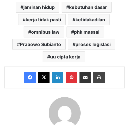
jaminan hidup
kebutuhan dasar
kerja tidak pasti
ketidakadilan
omnibus law
phk massal
Prabowo Subianto
proses legislasi
uu cipta kerja
Facebook
X
LinkedIn
Pinterest
Share via Email
Print