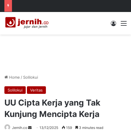
Log In
M
Home
/
Solilokui
Solilokui
Veritas
UU Cipta Kerja yang Tak
Kunjung Mencipta Kerja
Send
Jernih.co
13/12/2025
159
3 minutes read