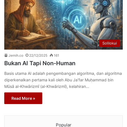
Solilokui
Jernih.co
22/12/2025
161
Bukan AI Tapi Non-Human
Basis utama AI adalah pengembangan algoritma, dan algoritma
diperkenalkan pertama kali oleh Abu Ja’far Muḥammad bin
Mūsā al-Khwārizmī (al-Khwārizmī), kelahiran…
Read More »
Popular