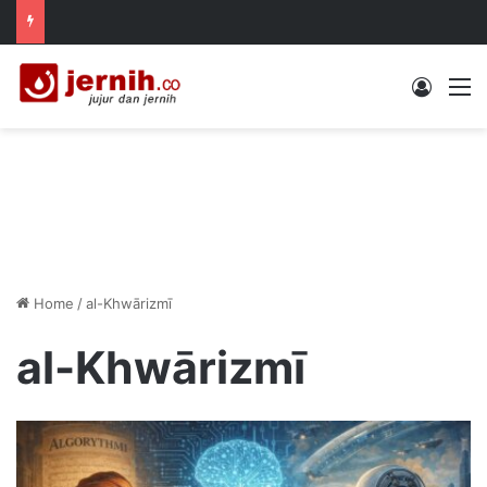
Log In
M
Home
/
al-Khwārizmī
al-Khwārizmī