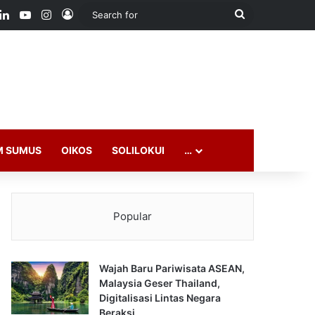
ook
LinkedIn
YouTube
Instagram
Log In
Search
for
M SUMUS
OIKOS
SOLILOKUI
…
Popular
Wajah Baru Pariwisata ASEAN,
Malaysia Geser Thailand,
Digitalisasi Lintas Negara
Beraksi