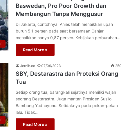
Baswedan, Pro Poor Growth dan
Membangun Tanpa Menggusur
Di Jakarta, contohnya, Anies telah menaikkan upah
buruh 5,1 persen pada saat bersamaan Ganjar
menaikkan hanya 0,87 persen. Kebijakan perburuhan…
ui
Read More »
Jernih.co
07/09/2023
250
SBY, Destarastra dan Proteksi Orang
Tua
Setiap orang tua, barangkali sejatinya memiliki wajah
seorang Destarastra. Juga mantan Presiden Susilo
Bambang Yudhoyono. Setidaknya pada pekan-pekan
lalu. Tidak…
ui
Read More »