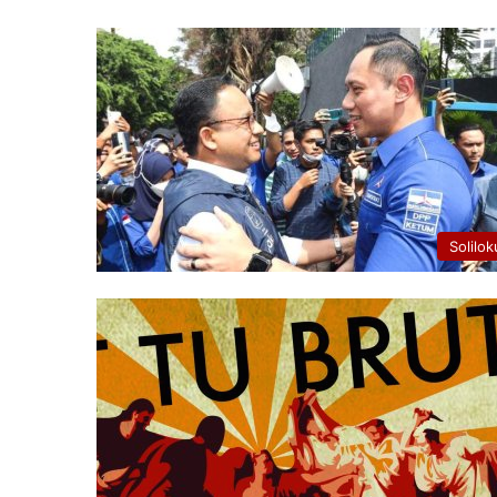
Solilok