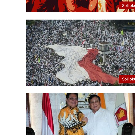
Solilok
Solilok