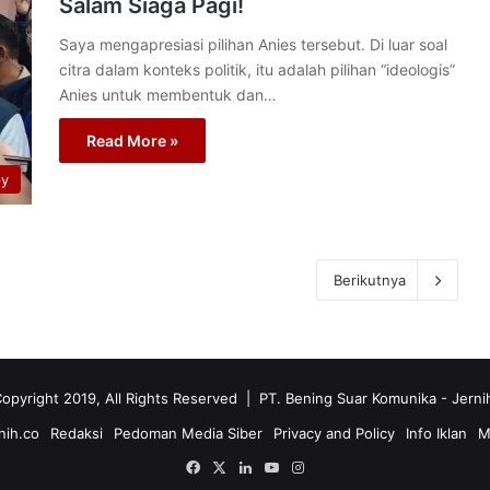
Salam Siaga Pagi!
Saya mengapresiasi pilihan Anies tersebut. Di luar soal
citra dalam konteks politik, itu adalah pilihan “ideologis”
Anies untuk membentuk dan…
Read More »
py
Berikutnya
opyright 2019, All Rights Reserved | PT. Bening Suar Komunika
- Jerni
nih.co
Redaksi
Pedoman Media Siber
Privacy and Policy
Info Iklan
M
Facebook
X
LinkedIn
YouTube
Instagram