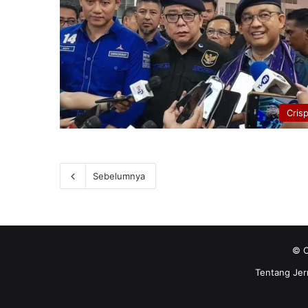
Cris
Sebelumnya
© C
Tentang Jer