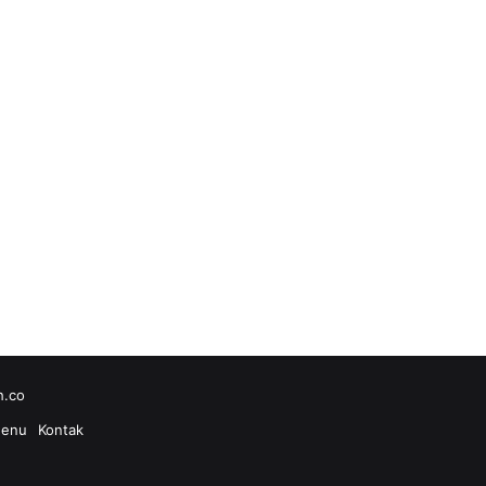
h.co
enu
Kontak