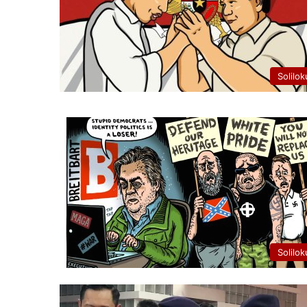
Solilok
Solilok