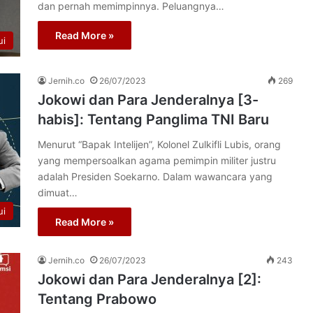
dan pernah memimpinnya. Peluangnya…
Read More »
ui
Jernih.co
26/07/2023
269
Jokowi dan Para Jenderalnya [3-
habis]: Tentang Panglima TNI Baru
Menurut “Bapak Intelijen”, Kolonel Zulkifli Lubis, orang
yang mempersoalkan agama pemimpin militer justru
adalah Presiden Soekarno. Dalam wawancara yang
dimuat…
ui
Read More »
Jernih.co
26/07/2023
243
Jokowi dan Para Jenderalnya [2]:
Tentang Prabowo