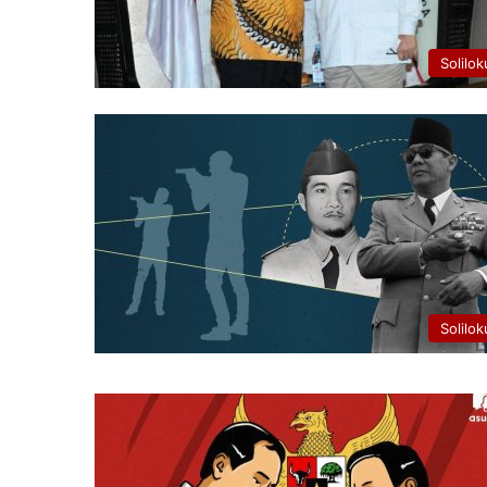
Solilok
Solilok