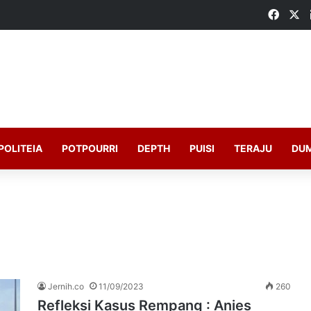
Faceb
X
POLITEIA
POTPOURRI
DEPTH
PUISI
TERAJU
DU
Jernih.co
11/09/2023
260
Refleksi Kasus Rempang : Anies