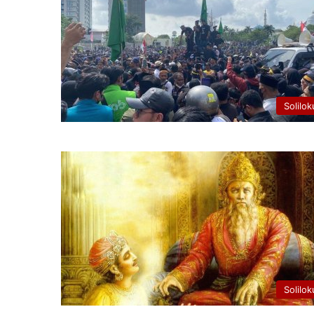
Solilok
Solilok