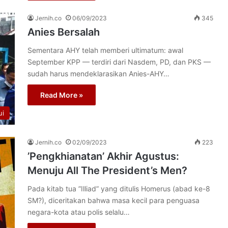
Jernih.co
06/09/2023
345
Anies Bersalah
Sementara AHY telah memberi ultimatum: awal
September KPP — terdiri dari Nasdem, PD, dan PKS —
sudah harus mendeklarasikan Anies-AHY…
Read More »
ui
Jernih.co
02/09/2023
223
’Pengkhianatan’ Akhir Agustus:
Menuju All The President’s Men?
Pada kitab tua ”Illiad” yang ditulis Homerus (abad ke-8
SM?), diceritakan bahwa masa kecil para penguasa
negara-kota atau polis selalu…