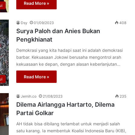
Read More »
ui
Dsy
01/09/2023
408
Surya Paloh dan Anies Bukan
Pengkhianat
Demokrasi yang kita hadapi saat ini adalah demokrasi
barbar. Kekuasaan Jokowi berusaha mengontrol arah
kekuasaan ke depan, dengan alasan keberlanjutan…
Read More »
ui
Jernih.co
21/08/2023
235
Dilema Airlangga Hartarto, Dilema
Partai Golkar
AH tidak bisa dibilang terlambat untuk menjadi salah
satu karang. Ia membentuk Koalisi Indonesia Baru (KIB),