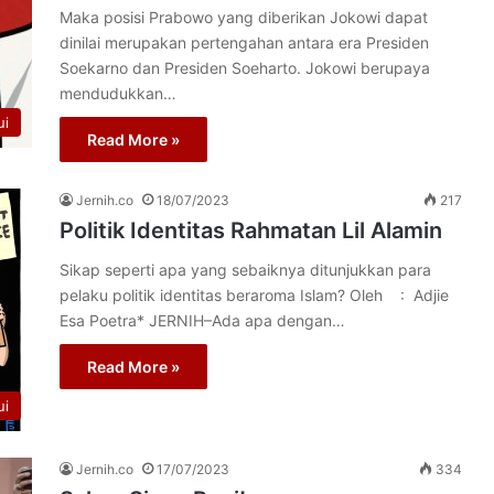
Maka posisi Prabowo yang diberikan Jokowi dapat
dinilai merupakan pertengahan antara era Presiden
Soekarno dan Presiden Soeharto. Jokowi berupaya
mendudukkan…
ui
Read More »
Jernih.co
18/07/2023
217
Politik Identitas Rahmatan Lil Alamin
Sikap seperti apa yang sebaiknya ditunjukkan para
pelaku politik identitas beraroma Islam? Oleh : Adjie
Esa Poetra* JERNIH–Ada apa dengan…
Read More »
ui
Jernih.co
17/07/2023
334