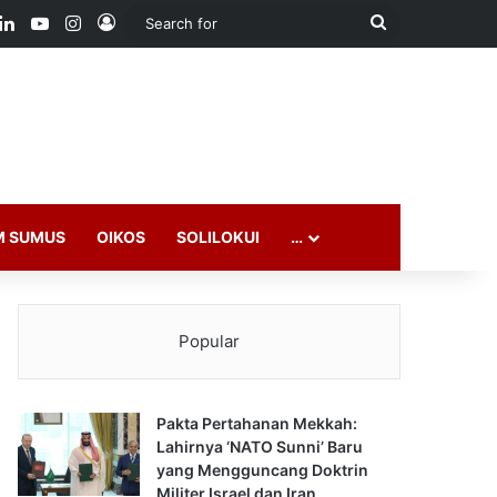
ook
LinkedIn
YouTube
Instagram
Log In
Search
for
M SUMUS
OIKOS
SOLILOKUI
…
Popular
Pakta Pertahanan Mekkah:
Lahirnya ‘NATO Sunni’ Baru
yang Mengguncang Doktrin
Militer Israel dan Iran