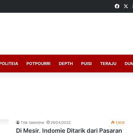
Faceb
X
POLITEIA
POTPOURRI
DEPTH
PUISI
TERAJU
DU
Titik Valentine
29/04/2022
1,808
Di Mesir, Indomie Ditarik dari Pasaran