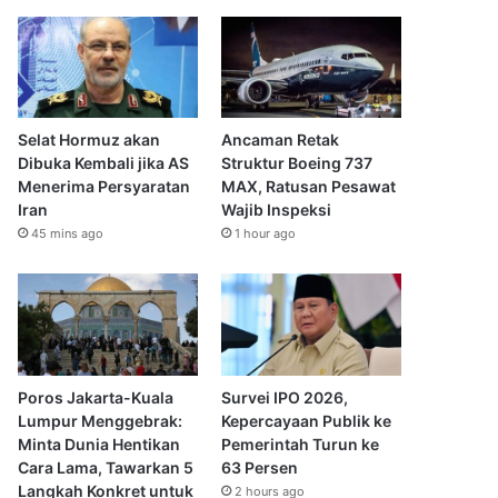
Selat Hormuz akan
Ancaman Retak
Dibuka Kembali jika AS
Struktur Boeing 737
Menerima Persyaratan
MAX, Ratusan Pesawat
Iran
Wajib Inspeksi
45 mins ago
1 hour ago
Poros Jakarta-Kuala
Survei IPO 2026,
Lumpur Menggebrak:
Kepercayaan Publik ke
Minta Dunia Hentikan
Pemerintah Turun ke
Cara Lama, Tawarkan 5
63 Persen
Langkah Konkret untuk
2 hours ago