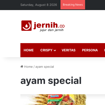
Saturday, August 8 2026
Breaking News
HOME
CRISPY
VERITAS
PERSONA
Home
/
ayam special
ayam special