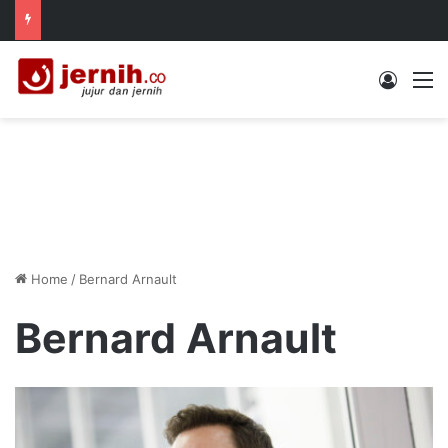
Log In
M
Home
/
Bernard Arnault
Bernard Arnault