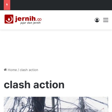
Log In
M
Home
/
clash action
clash action