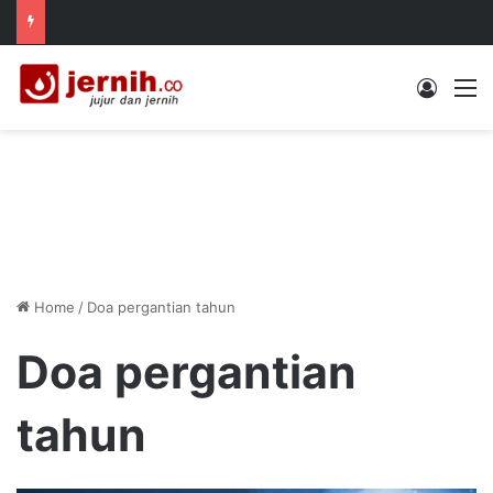
Log In
M
Home
/
Doa pergantian tahun
Doa pergantian
tahun