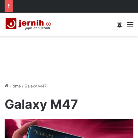
Log In
M
Home
/
Galaxy M47
Galaxy M47