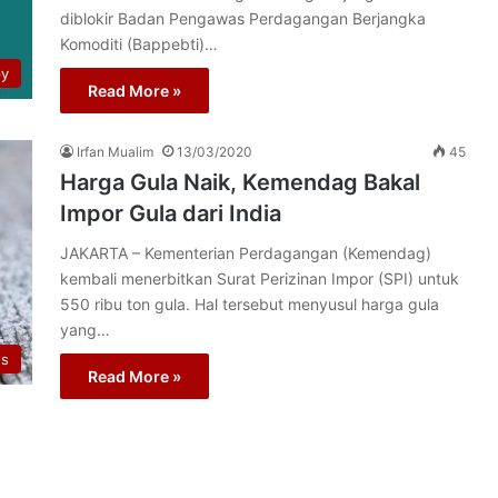
diblokir Badan Pengawas Perdagangan Berjangka
Komoditi (Bappebti)…
py
Read More »
Irfan Mualim
13/03/2020
45
Harga Gula Naik, Kemendag Bakal
Impor Gula dari India
JAKARTA – Kementerian Perdagangan (Kemendag)
kembali menerbitkan Surat Perizinan Impor (SPI) untuk
550 ribu ton gula. Hal tersebut menyusul harga gula
yang…
os
Read More »