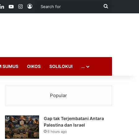
ook
LinkedIn
YouTube
Instagram
Log In
Search
for
M SUMUS
OIKOS
SOLILOKUI
…
Popular
Gap tak Terjembatani Antara
Palestina dan Israel
6 hours ago