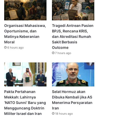
Organisasi Mahasiswa,
Tragedi Antrean Pasien
Oportunisme, dan
BPJS, Rencana KRIS,
Matinya Keberanian
dan Akreditasi Rumah
Moral
Sakit Berbasis
Outcome
6 hours ago
7 hours ago
Pakta Pertahanan
Selat Hormuz akan
Mekkah: Lahirnya
Dibuka Kembali jika AS
‘NATO Sunni’ Baru yang
Menerima Persyaratan
Mengguncang Doktrin
Iran
Militer Israel dan Iran
18 hours ago