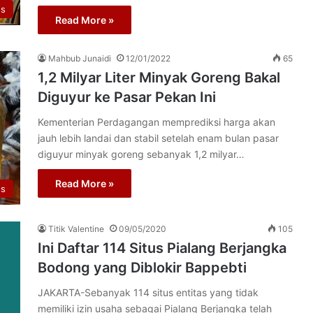
os
Read More »
Mahbub Junaidi
12/01/2022
65
1,2 Milyar Liter Minyak Goreng Bakal
Diguyur ke Pasar Pekan Ini
Kementerian Perdagangan memprediksi harga akan
jauh lebih landai dan stabil setelah enam bulan pasar
diguyur minyak goreng sebanyak 1,2 milyar…
Read More »
os
Titik Valentine
09/05/2020
105
Ini Daftar 114 Situs Pialang Berjangka
Bodong yang Diblokir Bappebti
JAKARTA-Sebanyak 114 situs entitas yang tidak
memiliki izin usaha sebagai Pialang Berjangka telah