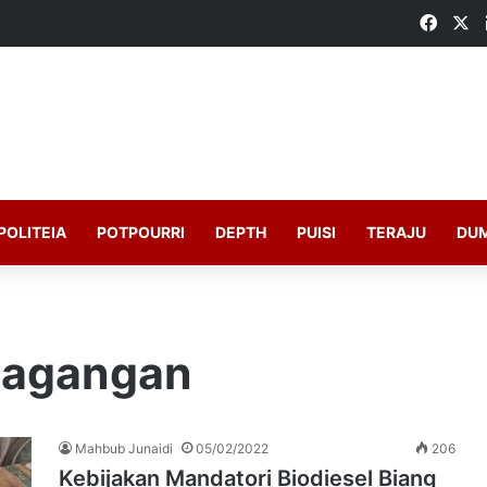
Faceb
X
POLITEIA
POTPOURRI
DEPTH
PUISI
TERAJU
DU
dagangan
Mahbub Junaidi
05/02/2022
206
Kebijakan Mandatori Biodiesel Biang