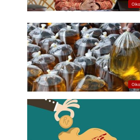
Oik
Oik