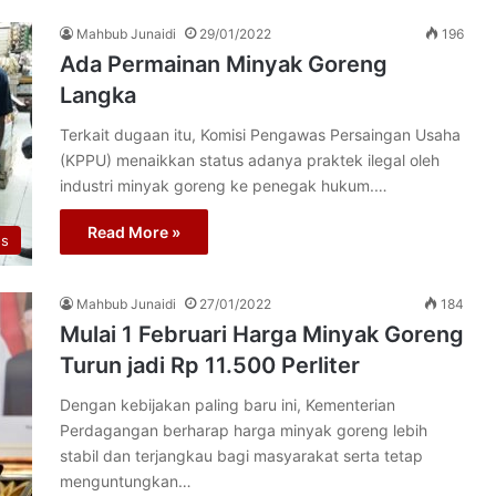
Mahbub Junaidi
29/01/2022
196
Ada Permainan Minyak Goreng
Langka
Terkait dugaan itu, Komisi Pengawas Persaingan Usaha
(KPPU) menaikkan status adanya praktek ilegal oleh
industri minyak goreng ke penegak hukum.…
Read More »
os
Mahbub Junaidi
27/01/2022
184
Mulai 1 Februari Harga Minyak Goreng
Turun jadi Rp 11.500 Perliter
Dengan kebijakan paling baru ini, Kementerian
Perdagangan berharap harga minyak goreng lebih
stabil dan terjangkau bagi masyarakat serta tetap
menguntungkan…