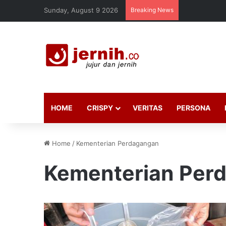
Sunday, August 9 2026
Breaking News
HOME
CRISPY
VERITAS
PERSONA
Home
/
Kementerian Perdagangan
Kementerian Per