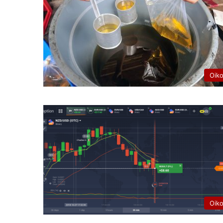
Oik
Oik