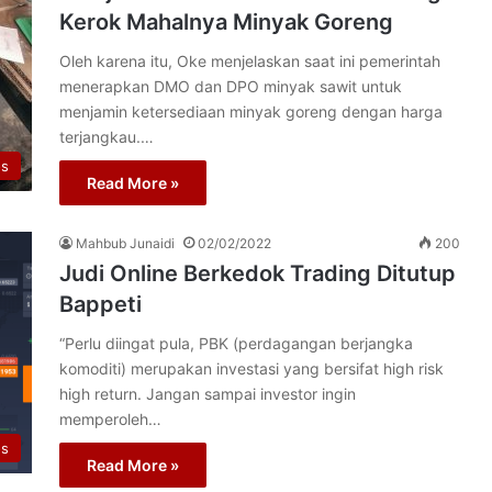
Kerok Mahalnya Minyak Goreng
Oleh karena itu, Oke menjelaskan saat ini pemerintah
menerapkan DMO dan DPO minyak sawit untuk
menjamin ketersediaan minyak goreng dengan harga
terjangkau.…
os
Read More »
Mahbub Junaidi
02/02/2022
200
Judi Online Berkedok Trading Ditutup
Bappeti
“Perlu diingat pula, PBK (perdagangan berjangka
komoditi) merupakan investasi yang bersifat high risk
high return. Jangan sampai investor ingin
memperoleh…
os
Read More »